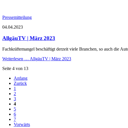
Pressemitteilung
04.04.2023
AllgäuTV | März 2023
Fachkräftemangel beschäftigt derzeit viele Branchen, so auch die A
Weiterlesen …
AllgäuTV | März 2023
Seite 4 von 13
Anfang
Zurück
1
2
3
4
5
6
7
Vorwärts