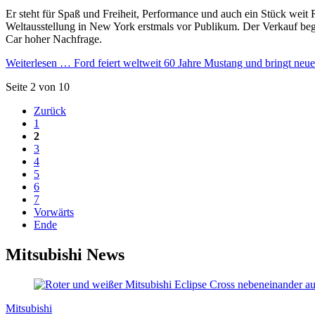
Er steht für Spaß und Freiheit, Performance und auch ein Stück weit 
Weltausstellung in New York erstmals vor Publikum. Der Verkauf bega
Car hoher Nachfrage.
Weiterlesen …
Ford feiert weltweit 60 Jahre Mustang und bringt ne
Seite 2 von 10
Zurück
1
2
3
4
5
6
7
Vorwärts
Ende
Mitsubishi News
Mitsubishi