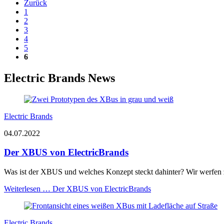
Zurück
1
2
3
4
5
6
Electric Brands News
Electric Brands
04.07.2022
Der XBUS von ElectricBrands
Was ist der XBUS und welches Konzept steckt dahinter? Wir werfen z
Weiterlesen …
Der XBUS von ElectricBrands
Electric Brands