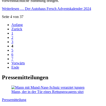
vorweihnachtliche Stimmung bringen.
Weiterlesen …
Der Autohaus Fersch Adventskalender 2024
Seite 4 von 37
Anfang
Zurück
1
2
3
4
5
6
7
Vorwärts
Ende
Pressemitteilungen
Pressemitteilung