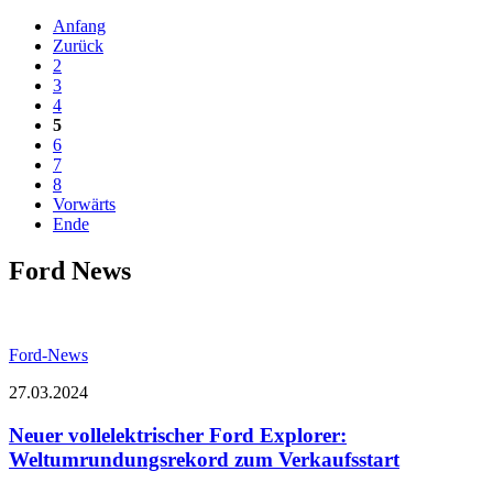
Anfang
Zurück
2
3
4
5
6
7
8
Vorwärts
Ende
Ford News
Ford-News
27.03.2024
Neuer vollelektrischer Ford Explorer:
Weltumrundungsrekord zum Verkaufsstart