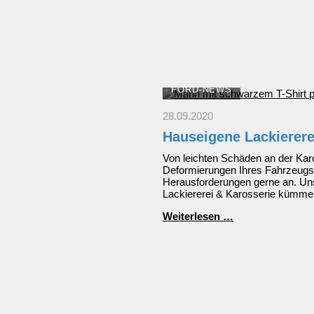
FORD-NEWS
28.09.2020
Hauseigene Lackierere
Von leichten Schäden an der Karo
Deformierungen Ihres Fahrzeugs
Herausforderungen gerne an. Uns
Lackiererei & Karosserie kümme
Hauseigene
Weiterlesen …
Lackiererei
&
Karosserie