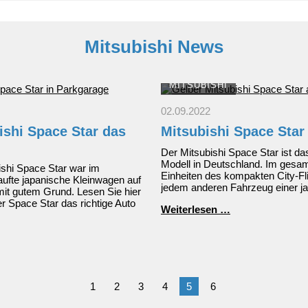
Mitsubishi News
MITSUBISHI
02.09.2022
ishi Space Star das
Mitsubishi Space Star
Der Mitsubishi Space Star ist da
Modell in Deutschland. Im gesa
bishi Space Star war im
Einheiten des kompakten City-Fli
ufte japanische Kleinwagen auf
jedem anderen Fahrzeug einer j
it gutem Grund. Lesen Sie hier
r Space Star das richtige Auto
Mitsubishi
Weiterlesen …
Space
Star
1
2
3
4
5
6