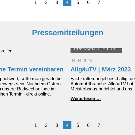
1
2
3
4
5
6
7
Pressemitteilungen
PRESSEMITTEILUNG
04.04.2023
ine Termin vereinbaren
AllgäuTV | März 2023
richwort, sollte man gerade bei
Fachkräftemangel beschäftigt der
unterwegs sein. Nachdem Ostern
Automobilbranche. AllgäuTV hat
den unsere Radwechseltage im
Meisterbonus berichtet und uns 
einen Termin - direkt online.
AllgäuTV
Weiterlesen …
|
März
2023
1
2
3
4
5
6
7