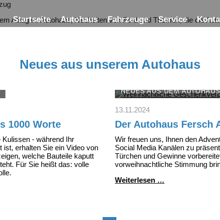
Startseite
Autohaus
Fahrzeuge
Service
Konta
rem Alltag im Autohaus, Neuheiten von Ford und Themen, die die Au
Neues aus unserem Autohaus
NEUES AUS DEM AUTOHAU
13.11.2024
ls 1000 Worte
Der Autohaus Fersch 
e Kulissen - während Ihr
Wir freuen uns, Ihnen den Adven
 ist, erhalten Sie ein Video von
Social Media Kanälen zu präsenti
eigen, welche Bauteile kaputt
Türchen und Gewinne vorbereitet
ht. Für Sie heißt das: volle
vorweihnachtliche Stimmung bri
lle.
Der
Weiterlesen …
Autohaus
Fersch
Adventskalende
2024