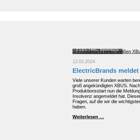
das
richtige
Auto?
ELECTRIC BRANDS
12.02.2024
ElectricBrands meldet
Viele unserer Kunden warten bere
groß angekündigten XBUS. Nac
Produktionsstart nun die Meldung
Insolvenz angemeldet hat. Dieser
Fragen, auf die wir die wichtig
haben.
ElectricBrands
Weiterlesen …
meldet
Insolvenz
an