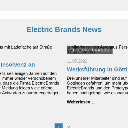
Electric Brands News
ELECTRIC BRANDS
11.07.2022
 Insolvenz an
Werksführung in Gött
its seit einigen Jahren auf den
h immer wieder verschobenem
Drei unserer Mitarbeiter sind au
, dass die Firma ElectricBrands
Göttingen gefahren, um mehr übe
 Meldung folgen viele offene
ElectricBrands und den Prototy
sten Antworten zusammengetragen
haben nachgefragt, wie es war un
Werksführung
Weiterlesen …
in
Göttingen
1
2