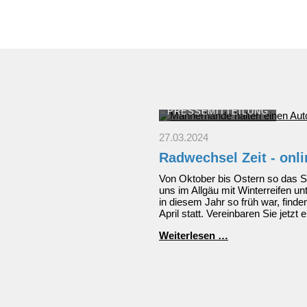
als
1000
Worte
PRESSEMITTEILUNG
27.03.2024
Radwechsel Zeit - onl
Von Oktober bis Ostern so das Sp
uns im Allgäu mit Winterreifen 
in diesem Jahr so früh war, fin
April statt. Vereinbaren Sie jetzt 
Radwechsel
Weiterlesen …
Zeit
-
online
Termin
vereinbaren