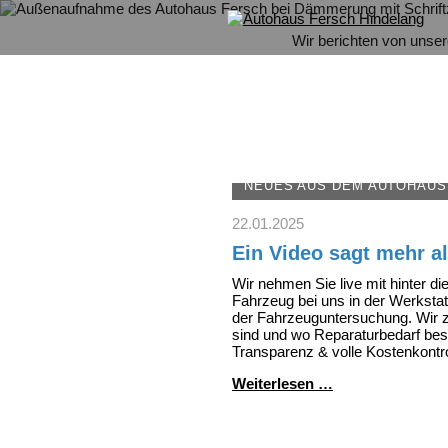
Wir berichten von unse
NEUES AUS DEM AUTOHAUS
22.01.2025
Ein Video sagt mehr a
Wir nehmen Sie live mit hinter di
Fahrzeug bei uns in der Werkstatt
der Fahrzeuguntersuchung. Wir z
sind und wo Reparaturbedarf beste
Transparenz & volle Kostenkontro
Ein
Weiterlesen …
Video
sagt
mehr