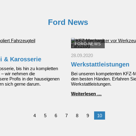
Ford News
FORD-NEWS
28.09.2020
i & Karosserie
Werkstattleistungen
sserie, bis hin zu kompletten
 – wir nehmen die
Bei unseren kompetenten KFZ-Mec
ere Profis in der hauseigenen
den besten Händen. Erfahren Si
rn sich gerne darum.
Werkstattleistungen.
Werkstattleistu
Weiterlesen …
4
5
6
7
8
9
10