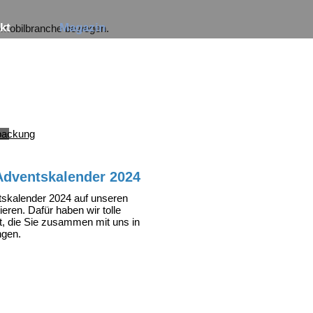
Navigation
kt
Magazin
tomobilbranche bewegen.
überspringen
S
Adventskalender 2024
tskalender 2024 auf unseren
eren. Dafür haben wir tolle
, die Sie zusammen mit uns in
ngen.
r