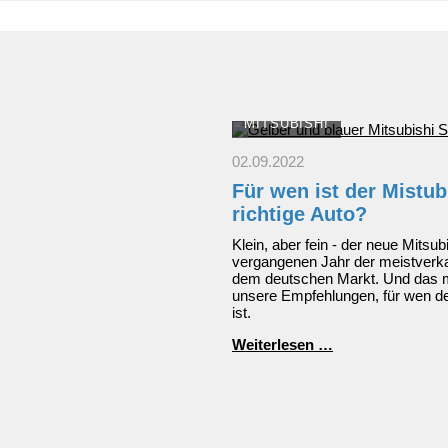
MITSUBISHI
02.09.2022
Für wen ist der Mistub
richtige Auto?
Klein, aber fein - der neue Mitsu
vergangenen Jahr der meistverka
dem deutschen Markt. Und das m
unsere Empfehlungen, für wen de
ist.
Für
Weiterlesen …
wen
ist
der
Mistubishi
Space
Star