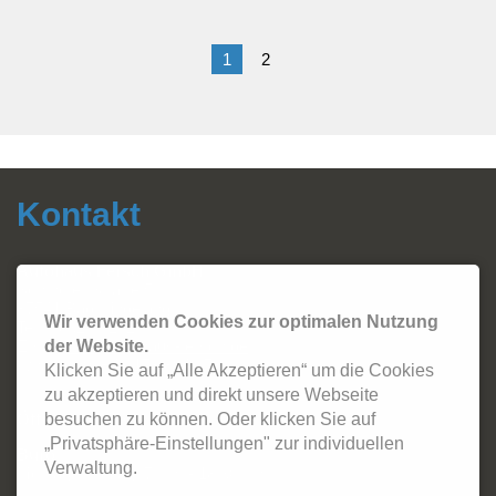
in
Göttingen
1
2
Kontakt
Autohaus Fersch GmbH
Sonthofer Straße 5
87541 Bad Hindelang
Wir verwenden Cookies zur optimalen Nutzung
Tel.:
08324 - 2420
Email:
info@autohaus-fersch.de
der Website.
WhatsApp: +49 178/894 2786
Klicken Sie auf „Alle Akzeptieren“ um die Cookies
zu akzeptieren und direkt unsere Webseite
Öffnungszeiten:
besuchen zu können. Oder klicken Sie auf
„Privatsphäre-Einstellungen" zur individuellen
Büro
Verwaltung.
Montag - Freitag: 7 Uhr - 18:30 Uhr