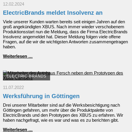
12.02.2024
ElectricBrands meldet Insolvenz an
Viele unserer Kunden warten bereits seit einigen Jahren auf den
groß angekündigten XBUS. Nach immer wieder verschobenem
Produktionsstart nun die Meldung, dass die Firma ElectricBrands
Insolvenz angemeldet hat. Dieser Meldung folgen viele offene
Fragen, auf die wir die wichtigsten Antworten zusammengetragen
haben.
ElectricBrands
Weiterlesen …
meldet
Insolvenz
an
ELECTRIC BRANDS
11.07.2022
Werksführung in Göttingen
Drei unserer Mitarbeiter sind auf die Werksbesichtigung nach
Göttingen gefahren, um mehr über die Produktpalette von
ElectricBrands und den Prototypen des XBUS zu erfahren. Wir
haben nachgefragt, wie es war und was es zu berichten gibt.
Werksführung
Weiterlesen …