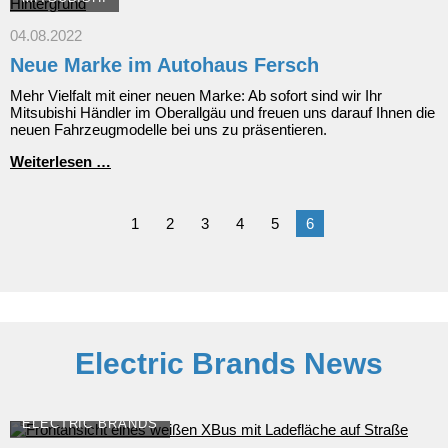
Deutschland
und
04.08.2022
sofort
Neue Marke im Autohaus Fersch
verfügbar:
der
Mehr Vielfalt mit einer neuen Marke: Ab sofort sind wir Ihr
Mitsubishi
Mitsubishi Händler im Oberallgäu und freuen uns darauf Ihnen die
Eclipse
neuen Fahrzeugmodelle bei uns zu präsentieren.
Cross
Neue
Weiterlesen …
Marke
im
Autohaus
1
2
3
4
5
6
Fersch
Electric Brands News
ELECTRIC BRANDS