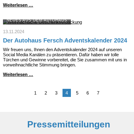
Ein
Weiterlesen …
Video
sagt
mehr
NEUES AUS DEM AUTOHAUS
als
1000
13.11.2024
Worte
Der Autohaus Fersch Adventskalender 2024
Wir freuen uns, Ihnen den Adventskalender 2024 auf unseren
Social Media Kanälen zu präsentieren. Dafür haben wir tolle
Türchen und Gewinne vorbereitet, die Sie zusammen mit uns in
vorweihnachtliche Stimmung bringen.
Der
Weiterlesen …
Autohaus
Fersch
Adventskalender
1
2
3
4
5
6
7
2024
Pressemitteilungen