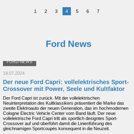
März
2023
1
2
3
4
5
6
7
Ford News
FORD-NEWS
18.07.2024
Der neue Ford Capri: vollelektrisches Sport-
Crossover mit Power, Seele und Kultfaktor
Der Ford Capri ist zurück. Mit der vollelektrischen
Neuinterpretation des Kultklassikers präsentiert die Marke das
zweite Elektroauto der neuen Generation, das im hochmodernen
Cologne Electric Vehicle Center vom Band läuft. Der neue
vollelektrische Ford Capri tritt als sportlich designtes Sport-
Crossover auf und überführt damit die Linienführung des
gleichnamigen Sportcoupés konsequent in die Neuzeit.