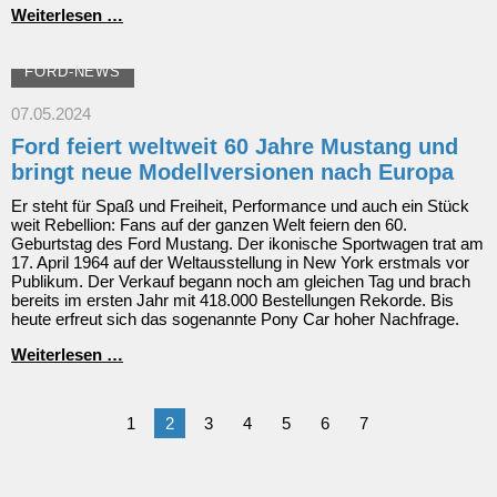
Der
Weiterlesen …
neue
Ford
Capri:
FORD-NEWS
vollelektrisches
Sport-
07.05.2024
Crossover
Ford feiert weltweit 60 Jahre Mustang und
mit
Power,
bringt neue Modellversionen nach Europa
Seele
und
Er steht für Spaß und Freiheit, Performance und auch ein Stück
Kultfaktor
weit Rebellion: Fans auf der ganzen Welt feiern den 60.
Geburtstag des Ford Mustang. Der ikonische Sportwagen trat am
17. April 1964 auf der Weltausstellung in New York erstmals vor
Publikum. Der Verkauf begann noch am gleichen Tag und brach
bereits im ersten Jahr mit 418.000 Bestellungen Rekorde. Bis
heute erfreut sich das sogenannte Pony Car hoher Nachfrage.
Ford
Weiterlesen …
feiert
weltweit
60
1
2
3
4
5
6
7
Jahre
Mustang
und
bringt