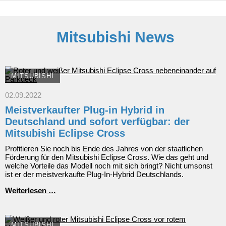
neue
Modellversionen
nach
Europa
Mitsubishi News
MITSUBISHI
02.09.2022
Meistverkaufter Plug-in Hybrid in
Deutschland und sofort verfügbar: der
Mitsubishi Eclipse Cross
Profitieren Sie noch bis Ende des Jahres von der staatlichen
Förderung für den Mitsubishi Eclipse Cross. Wie das geht und
welche Vorteile das Modell noch mit sich bringt? Nicht umsonst
ist er der meistverkaufte Plug-In-Hybrid Deutschlands.
Meistverkaufter
Weiterlesen …
Plug-
in
Hybrid
in
MITSUBISHI