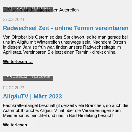
PRESSEMITTEILUNG
27.03.2024
Radwechsel Zeit - online Termin vereinbaren
Von Oktober bis Ostern so das Sprichwort, sollte man gerade bei
uns im Allgäu mit Winterreifen unterwegs sein. Nachdem Ostern
in diesem Jahr so früh war, finden unsere Radwechseltage im
April statt. Vereinbaren Sie jetzt einen Termin - direkt online.
Radwechsel
Weiterlesen …
Zeit
-
online
PRESSEMITTEILUNG
Termin
vereinbaren
04.04.2023
AllgäuTV | März 2023
Fachkräftemangel beschäftigt derzeit viele Branchen, so auch die
Automobilbranche. AllgäuTV hat über die Veränderungen zum
Meisterbonus berichtet und uns in Bad Hindelang besucht.
AllgäuTV
Weiterlesen …
|