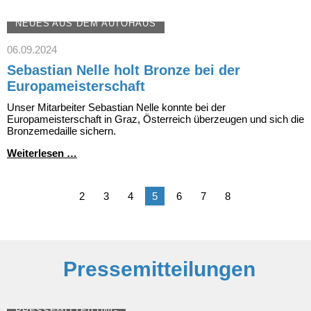
Team
Julian
NEUES AUS DEM AUTOHAUS
Höß
06.09.2024
Sebastian Nelle holt Bronze bei der
Europameisterschaft
Unser Mitarbeiter Sebastian Nelle konnte bei der
Europameisterschaft in Graz, Österreich überzeugen und sich die
Bronzemedaille sichern.
Sebastian
Weiterlesen …
Nelle
holt
Bronze
2
3
4
5
6
7
8
bei
der
Europameisterschaft
Pressemitteilungen
PRESSEMITTEILUNG