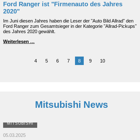
Ford Ranger ist "Firmenauto des Jahres
2020"
Im Juni diesen Jahres haben die Leser der "Auto Bild Allrad" den
Ford Ranger zum Gesamtsieger in der Kategorie "Allrad-Pickups"
des Jahres 2020 gewählt.
Ford
Weiterlesen …
Ranger
ist
"Firmenauto
4
5
6
7
8
9
10
des
Jahres
2020"
Mitsubishi News
MITSUBISHI
05.03.2025