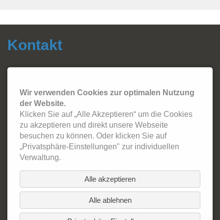
Kontakt
Autohaus Fersch GmbH
Sonthofer Straße 5
87541 Bad Hindelang
Wir verwenden Cookies zur optimalen Nutzung
Tel.:
08324 - 2420
Email:
info@autohaus-fersch.de
der Website.
WhatsApp: +49 178/894 2786
Klicken Sie auf „Alle Akzeptieren“ um die Cookies
zu akzeptieren und direkt unsere Webseite
Öffnungszeiten:
besuchen zu können. Oder klicken Sie auf
„Privatsphäre-Einstellungen" zur individuellen
Büro
Verwaltung.
Montag - Freitag: 7 Uhr - 18:30 Uhr
Verkauf
Alle akzeptieren
Montag - Freitag: 8 Uhr - 12 Uhr & 13 Uhr - 18 Uhr
Werkstatt
Alle ablehnen
Montag - Freitag: 7 Uhr - 12 Uhr & 13 Uhr - 18 Uhr