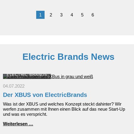
dem
Mitsubishi
ASX
1
2
3
4
5
6
ins
Frühjahr:
Das
Kompakt-
SUV
ab
19.990
EUR*
Electric Brands News
ELECTRIC BRANDS
04.07.2022
Der XBUS von ElectricBrands
Was ist der XBUS und welches Konzept steckt dahinter? Wir
werfen zusammen mit Ihnen einen Blick auf das neue Start-Up
und was es verspricht.
Der
Weiterlesen …
XBUS
von