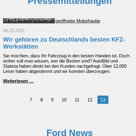
Pressemitteilungen
PRESSEMITTEILUNG
06.10.2021
Wir gehören zu Deutschlands besten KFZ-
Werkstätten
Sie möchten, dass Ihr Fahrzeug in den besten Händen ist. Doch
woher soll man wissen, wer die Besten sind? AutoBild und
Statista haben direkt bei den Kunden nachgefragt. Über 12.000
Leser haben abgestimmt und wir konnten überzeugen.
Wir
Weiterlesen …
gehören
zu
Deutschlands
7
8
9
10
11
12
13
besten
KFZ-
Werkstätten
Ford News