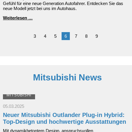
Gefühl für eine neue Generation Autofahrer. Entdecken Sie das
Jahres"
neue Modell jetzt bei uns im Autohaus.
2021
Der
Weiterlesen …
neue
Ford
Mustang
3
4
5
6
7
8
9
Mach-
E
Mitsubishi News
MITSUBISHI
05.03.2025
Neuer Mitsubishi Outlander Plug-in Hybrid:
Top-Design und hochwertige Ausstattungen
Mit dynamikbetontem Design, anspruchsvollen