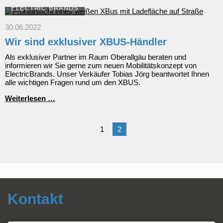
ElectricBrands
ELECTRIC BRANDS
30.06.2022
Wir sind exklusiver XBUS-Händler
Als exklusiver Partner im Raum Oberallgäu beraten und
informieren wir Sie gerne zum neuen Mobilitätskonzept von
ElectricBrands. Unser Verkäufer Tobias Jörg beantwortet Ihnen
alle wichtigen Fragen rund um den XBUS.
Wir
Weiterlesen …
sind
exklusiver
XBUS-
1
2
Händler
Kontakt