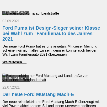
FORD-NEWS
02.09.2021
Ford Puma ist Design-Sieger seiner Klasse
bei Wahl zum "Familienauto des Jahres"
2021
Der neue Ford Puma hat es uns angetan. Mit dieser Meinung
scheinen wir nicht allein zu sein, denn er konnte auch bei der
Wahl zum Familienauto 2021 überzeugen.
Ford
Weiterlesen …
Puma
ist
Design-
Sieger
FORD-NEWS
seiner
Klasse
22.07.2021
bei
Der neue Ford Mustang Mach-E
Wahl
zum
Der neue rein elektrische Ford Mustang Mach-E überzeugt mit
"Familienauto
viel Power, altbekanntem Stil und einem unverwechselbaren
des