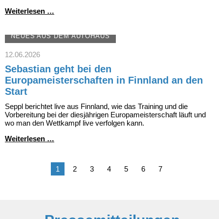
Wie
Weiterlesen …
wir
das
Allgäu
NEUES AUS DEM AUTOHAUS
bewegen
–
12.06.2026
Autohaus
Sebastian geht bei den
Fersch
beim
Europameisterschaften in Finnland an den
Rad
Start
Race
120
Seppl berichtet live aus Finnland, wie das Training und die
Vorbereitung bei der diesjährigen Europameisterschaft läuft und
wo man den Wettkampf live verfolgen kann.
Sebastian
Weiterlesen …
geht
bei
den
1
2
3
4
5
6
7
Europameisterschaften
in
Finnland
an
den
Start