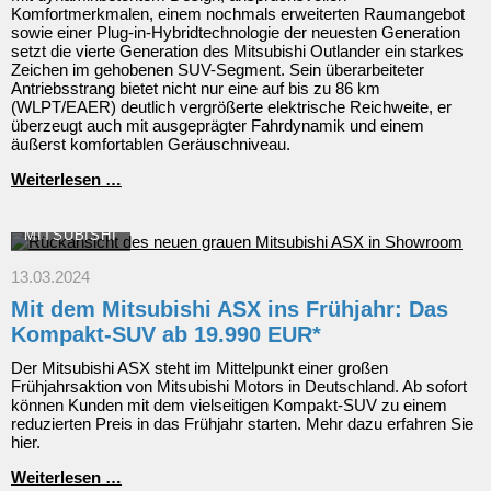
Komfortmerkmalen, einem nochmals erweiterten Raumangebot
sowie einer Plug-in-Hybridtechnologie der neuesten Generation
setzt die vierte Generation des Mitsubishi Outlander ein starkes
Zeichen im gehobenen SUV-Segment. Sein überarbeiteter
Antriebsstrang bietet nicht nur eine auf bis zu 86 km
(WLPT/EAER) deutlich vergrößerte elektrische Reichweite, er
überzeugt auch mit ausgeprägter Fahrdynamik und einem
äußerst komfortablen Geräuschniveau.
Neuer
Weiterlesen …
Mitsubishi
Outlander
Plug-
MITSUBISHI
in
Hybrid:
13.03.2024
Top-
Mit dem Mitsubishi ASX ins Frühjahr: Das
Design
und
Kompakt-SUV ab 19.990 EUR*
hochwertige
Ausstattungen
Der Mitsubishi ASX steht im Mittelpunkt einer großen
Frühjahrsaktion von Mitsubishi Motors in Deutschland. Ab sofort
können Kunden mit dem vielseitigen Kompakt-SUV zu einem
reduzierten Preis in das Frühjahr starten. Mehr dazu erfahren Sie
hier.
Mit
Weiterlesen …