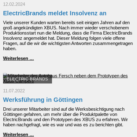
12.02.2024
ElectricBrands meldet Insolvenz an
Viele unserer Kunden warten bereits seit einigen Jahren auf den
groß angekündigten XBUS. Nach immer wieder verschobenem
Produktionsstart nun die Meldung, dass die Firma ElectricBrands
Insolvenz angemeldet hat. Dieser Meldung folgen viele offene
Fragen, auf die wir die wichtigsten Antworten zusammengetragen
haben.
ElectricBrands
Weiterlesen …
meldet
Insolvenz
an
ELECTRIC BRANDS
11.07.2022
Werksführung in Göttingen
Drei unserer Mitarbeiter sind auf die Werksbesichtigung nach
Göttingen gefahren, um mehr über die Produktpalette von
ElectricBrands und den Prototypen des XBUS zu erfahren. Wir
haben nachgefragt, wie es war und was es zu berichten gibt.
Werksführung
Weiterlesen …