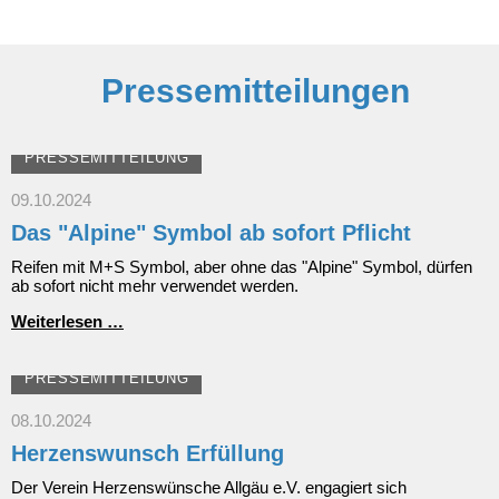
Wegweiser
zum
staatlichen
Bonus
Pressemitteilungen
PRESSEMITTEILUNG
09.10.2024
Das "Alpine" Symbol ab sofort Pflicht
Reifen mit M+S Symbol, aber ohne das "Alpine" Symbol, dürfen
ab sofort nicht mehr verwendet werden.
Das
Weiterlesen …
"Alpine"
Symbol
ab
PRESSEMITTEILUNG
sofort
Pflicht
08.10.2024
Herzenswunsch Erfüllung
Der Verein Herzenswünsche Allgäu e.V. engagiert sich