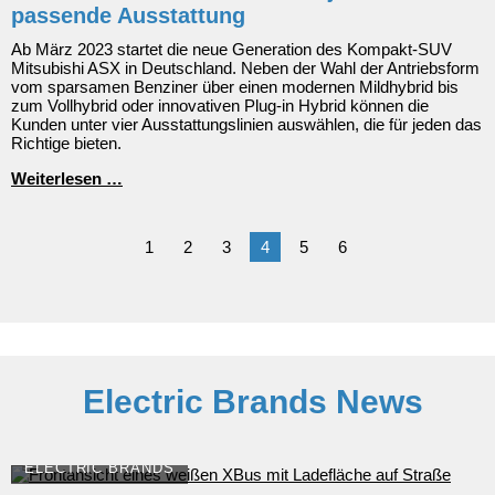
nach
passende Ausstattung
Europa
Ab März 2023 startet die neue Generation des Kompakt-SUV
Mitsubishi ASX in Deutschland. Neben der Wahl der Antriebsform
vom sparsamen Benziner über einen modernen Mildhybrid bis
zum Vollhybrid oder innovativen Plug-in Hybrid können die
Kunden unter vier Ausstattungslinien auswählen, die für jeden das
Richtige bieten.
Der
Weiterlesen …
neue
Mitsubishi
ASX:
1
2
3
4
5
6
Für
jeden
die
passende
Ausstattung
Electric Brands News
ELECTRIC BRANDS