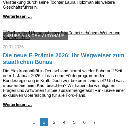
Verstärkung durch seine Tochter Laura Holzman als weitere
Geschäftsführerin.
Frischer
Weiterlesen …
Wind
und
bewährte
Tradition:
NEUES AUS DEM AUTOHAUS
Doppelspitze
im
20.01.2026
Autohaus
Die neue E-Prämie 2026: Ihr Wegweiser zum
Fersch
staatlichen Bonus
Die Elektromobilität in Deutschland nimmt wieder Fahrt auf! Seit
dem 1. Januar 2026 ist das neue Förderprogramm der
Bundesregierung in Kraft. Doch wer bekommt wie viel? Und was
müssen Sie beim Kauf beachten? Wir haben die wichtigsten
Fragen und Antworten für Sie zusammengefasst – inklusive einer
exklusiven Überraschung für alle Ford-Fans.
Die
Weiterlesen …
neue
E-
Prämie
1
2
3
4
5
6
7
2026:
Ihr