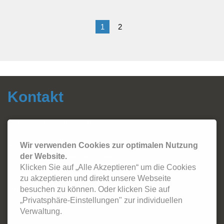
in
Göttingen
1
2
Kontakt
Autohaus Fersch GmbH
Sonthofer Straße 5
87541 Bad Hindelang
Wir verwenden Cookies zur optimalen Nutzung
Tel.:
08324 - 2420
Email:
info@autohaus-fersch.de
der Website.
WhatsApp: +49 178/894 2786
Klicken Sie auf „Alle Akzeptieren“ um die Cookies
zu akzeptieren und direkt unsere Webseite
Öffnungszeiten:
besuchen zu können. Oder klicken Sie auf
„Privatsphäre-Einstellungen" zur individuellen
Büro
Verwaltung.
Montag - Freitag: 7 Uhr - 18:30 Uhr