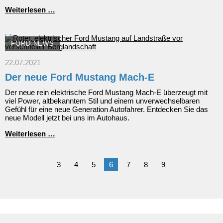
Ford
Weiterlesen …
Puma
ist
Design-
Sieger
FORD-NEWS
seiner
Klasse
22.07.2021
bei
Der neue Ford Mustang Mach-E
Wahl
zum
Der neue rein elektrische Ford Mustang Mach-E überzeugt mit
"Familienauto
viel Power, altbekanntem Stil und einem unverwechselbaren
des
Gefühl für eine neue Generation Autofahrer. Entdecken Sie das
Jahres"
neue Modell jetzt bei uns im Autohaus.
2021
Der
Weiterlesen …
neue
Ford
Mustang
3
4
5
6
7
8
9
Mach-
E