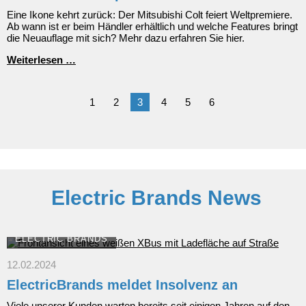
Eine Ikone kehrt zurück: Der Mitsubishi Colt feiert Weltpremiere.
Ab wann ist er beim Händler erhältlich und welche Features bringt
die Neuauflage mit sich? Mehr dazu erfahren Sie hier.
Neuauflage
Weiterlesen …
einer
Ikone:
Neuer
1
2
3
4
5
6
Mitsubishi
COLT
feiert
Weltpremiere
am
8.
Juni
Electric Brands News
ELECTRIC BRANDS
12.02.2024
ElectricBrands meldet Insolvenz an
Viele unserer Kunden warten bereits seit einigen Jahren auf den