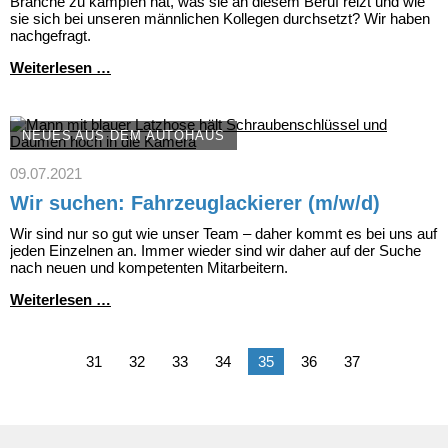
Branche zu kämpfen hat, was sie an diesem Beruf reizt und wie
sie sich bei unseren männlichen Kollegen durchsetzt? Wir haben
nachgefragt.
Auszubildende
Weiterlesen …
zur
KFZ-
Mechatronikerin
NEUES AUS DEM AUTOHAUS
09.07.2021
Wir suchen: Fahrzeuglackierer (m/w/d)
Wir sind nur so gut wie unser Team – daher kommt es bei uns auf
jeden Einzelnen an. Immer wieder sind wir daher auf der Suche
nach neuen und kompetenten Mitarbeitern.
Wir
Weiterlesen …
suchen:
Fahrzeuglackierer
(m/w/d)
31
32
33
34
35
36
37