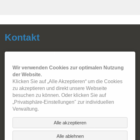
Kontakt
Autohaus Fersch GmbH
Sonthofer Straße 5
87541 Bad Hindelang
Wir verwenden Cookies zur optimalen Nutzung
Tel.:
08324 - 2420
Email:
info@autohaus-fersch.de
der Website.
WhatsApp: +49 178/894 2786
Klicken Sie auf „Alle Akzeptieren“ um die Cookies
zu akzeptieren und direkt unsere Webseite
Öffnungszeiten:
besuchen zu können. Oder klicken Sie auf
„Privatsphäre-Einstellungen" zur individuellen
Büro
Verwaltung.
Montag - Freitag: 7 Uhr - 18:30 Uhr
Verkauf
Alle akzeptieren
Montag - Freitag: 8 Uhr - 12 Uhr & 13 Uhr - 18 Uhr
Werkstatt
Alle ablehnen