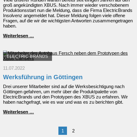
groß angekündigten XBUS. Nach immer wieder verschobenem
Produktionsstart nun die Meldung, dass die Firma ElectricBrands
Insolvenz angemeldet hat. Dieser Meldung folgen viele offene
Fragen, auf die wir die wichtigsten Antworten zusammengetragen
haben.
ElectricBrands
Weiterlesen …
meldet
Insolvenz
an
ELECTRIC BRANDS
11.07.2022
Werksführung in Göttingen
Drei unserer Mitarbeiter sind auf die Werksbesichtigung nach
Göttingen gefahren, um mehr über die Produktpalette von
ElectricBrands und den Prototypen des XBUS zu erfahren. Wir
haben nachgefragt, wie es war und was es zu berichten gibt.
Werksführung
Weiterlesen …
in
Göttingen
1
2