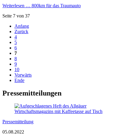
Weiterlesen …
800km für das Traumauto
Seite 7 von 37
Anfang
Zurück
4
5
6
7
8
9
10
Vorwärts
Ende
Pressemitteilungen
Pressemitteilung
05.08.2022