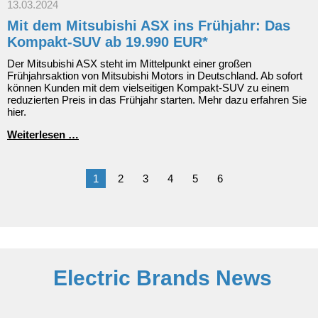
Hybrid:
13.03.2024
Top-
Mit dem Mitsubishi ASX ins Frühjahr: Das
Design
und
Kompakt-SUV ab 19.990 EUR*
hochwertige
Ausstattungen
Der Mitsubishi ASX steht im Mittelpunkt einer großen
Frühjahrsaktion von Mitsubishi Motors in Deutschland. Ab sofort
können Kunden mit dem vielseitigen Kompakt-SUV zu einem
reduzierten Preis in das Frühjahr starten. Mehr dazu erfahren Sie
hier.
Mit
Weiterlesen …
dem
Mitsubishi
ASX
1
2
3
4
5
6
ins
Frühjahr:
Das
Kompakt-
SUV
ab
19.990
EUR*
Electric Brands News