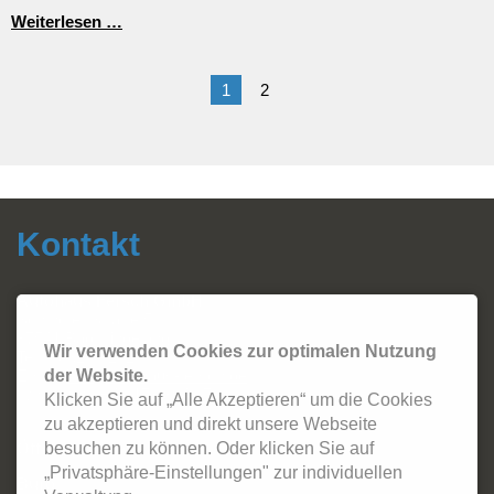
Werksführung
Weiterlesen …
in
Göttingen
1
2
Kontakt
Autohaus Fersch GmbH
Sonthofer Straße 5
87541 Bad Hindelang
Wir verwenden Cookies zur optimalen Nutzung
Tel.:
08324 - 2420
Email:
info@autohaus-fersch.de
der Website.
WhatsApp: +49 178/894 2786
Klicken Sie auf „Alle Akzeptieren“ um die Cookies
zu akzeptieren und direkt unsere Webseite
Öffnungszeiten:
besuchen zu können. Oder klicken Sie auf
„Privatsphäre-Einstellungen" zur individuellen
Büro