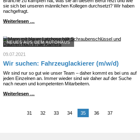
Branche zu kämpfen hat, was sie an diesem Beruf reizt und wie
sie sich bei unseren männlichen Kollegen durchsetzt? Wir haben
nachgefragt.
Auszubildende
Weiterlesen …
zur
KFZ-
Mechatronikerin
NEUES AUS DEM AUTOHAUS
09.07.2021
Wir suchen: Fahrzeuglackierer (m/w/d)
Wir sind nur so gut wie unser Team – daher kommt es bei uns auf
jeden Einzelnen an. Immer wieder sind wir daher auf der Suche
nach neuen und kompetenten Mitarbeitern.
Wir
Weiterlesen …
suchen:
Fahrzeuglackierer
(m/w/d)
31
32
33
34
35
36
37