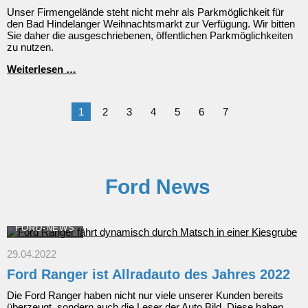
Unser Firmengelände steht nicht mehr als Parkmöglichkeit für
den Bad Hindelanger Weihnachtsmarkt zur Verfügung. Wir bitten
Sie daher die ausgeschriebenen, öffentlichen Parkmöglichkeiten
zu nutzen.
Keine
Weiterlesen …
Parkmöglichkeit
bei
uns
1
2
3
4
5
6
7
zum
Weihnachtsmarkt
&
Jochrennen
Ford News
FORD-NEWS
29.04.2022
Ford Ranger ist Allradauto des Jahres 2022
Die Ford Ranger haben nicht nur viele unserer Kunden bereits
überzeugt, sondern auch die Leser der Auto Bild. Diese haben