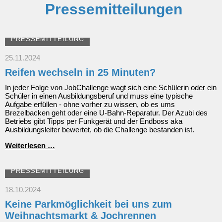
Pressemitteilungen
PRESSEMITTEILUNG
25.11.2024
Reifen wechseln in 25 Minuten?
In jeder Folge von JobChallenge wagt sich eine Schülerin oder ein
Schüler in einen Ausbildungsberuf und muss eine typische
Aufgabe erfüllen - ohne vorher zu wissen, ob es ums
Brezelbacken geht oder eine U-Bahn-Reparatur. Der Azubi des
Betriebs gibt Tipps per Funkgerät und der Endboss aka
Ausbildungsleiter bewertet, ob die Challenge bestanden ist.
Reifen
Weiterlesen …
wechseln
in
25
PRESSEMITTEILUNG
Minuten?
18.10.2024
Keine Parkmöglichkeit bei uns zum
Weihnachtsmarkt & Jochrennen