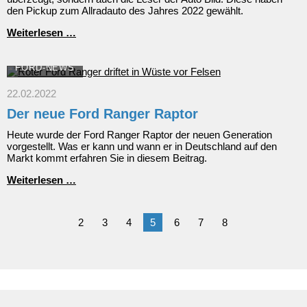
den Pickup zum Allradauto des Jahres 2022 gewählt.
Ford
Weiterlesen …
Ranger
ist
Allradauto
FORD-NEWS
des
Jahres
22.02.2022
2022
Der neue Ford Ranger Raptor
Heute wurde der Ford Ranger Raptor der neuen Generation
vorgestellt. Was er kann und wann er in Deutschland auf den
Markt kommt erfahren Sie in diesem Beitrag.
Der
Weiterlesen …
neue
Ford
Ranger
2
3
4
5
6
7
8
Raptor