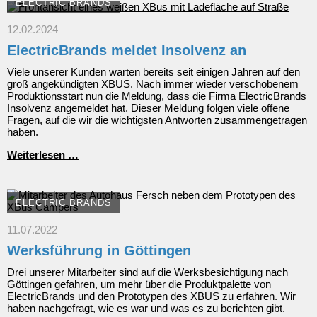
ELECTRIC BRANDS
12.02.2024
ElectricBrands meldet Insolvenz an
Viele unserer Kunden warten bereits seit einigen Jahren auf den
groß angekündigten XBUS. Nach immer wieder verschobenem
Produktionsstart nun die Meldung, dass die Firma ElectricBrands
Insolvenz angemeldet hat. Dieser Meldung folgen viele offene
Fragen, auf die wir die wichtigsten Antworten zusammengetragen
haben.
ElectricBrands
Weiterlesen …
meldet
Insolvenz
an
ELECTRIC BRANDS
11.07.2022
Werksführung in Göttingen
Drei unserer Mitarbeiter sind auf die Werksbesichtigung nach
Göttingen gefahren, um mehr über die Produktpalette von
ElectricBrands und den Prototypen des XBUS zu erfahren. Wir
haben nachgefragt, wie es war und was es zu berichten gibt.