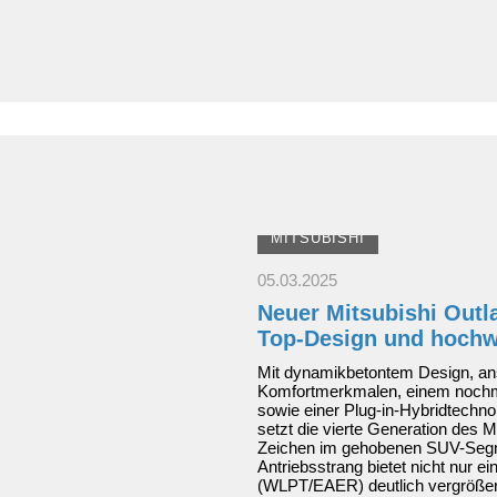
Sonderedition
zum
Mitmachen
MITSUBISHI
05.03.2025
Neuer Mitsubishi Outl
Top-Design und hochw
Mit dynamikbetontem Design, an
Komfortmerkmalen, einem nochm
sowie einer Plug-in-Hybridtechno
setzt die vierte Generation des M
Zeichen im gehobenen SUV-Segme
Antriebsstrang bietet nicht nur e
(WLPT/EAER) deutlich vergrößert