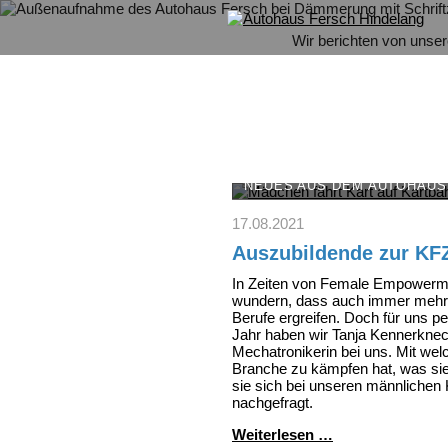
Wir berichten von unse
NEUES AUS DEM AUTOHAUS
17.08.2021
Auszubildende zur KF
In Zeiten von
Female
Empowermen
wundern, dass auch immer mehr
Berufe ergreifen. Doch für uns pe
Jahr haben wir Tanja Kennerknec
Mechatronikerin bei uns. Mit welc
Branche zu kämpfen hat, was sie
sie sich bei unseren männlichen
nachgefragt.
Auszubildende
Weiterlesen …