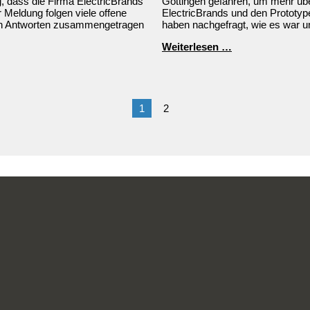
, dass die Firma ElectricBrands
Göttingen gefahren, um mehr übe
 Meldung folgen viele offene
ElectricBrands und den Prototy
sten Antworten zusammengetragen
haben nachgefragt, wie es war un
Werksführung
Weiterlesen …
in
Göttingen
1
2