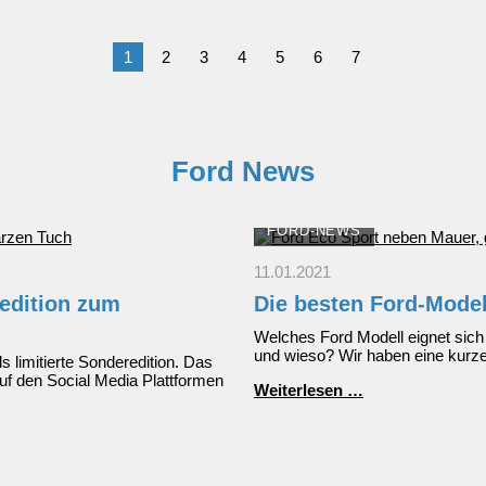
bei
uns
zum
1
2
3
4
5
6
7
Weihnachtsmark
&
Jochrennen
Ford News
FORD-NEWS
11.01.2021
edition zum
Die besten Ford-Model
Welches Ford Modell eignet sich
und wieso? Wir haben eine kurz
 limitierte Sonderedition. Das
f den Social Media Plattformen
Die
Weiterlesen …
besten
Ford-
Modelle
für
Fahranfänger