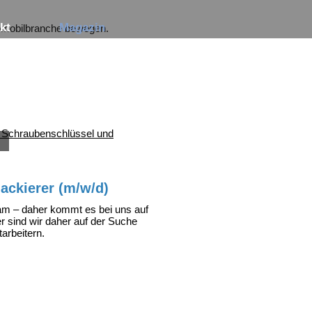
Navigation
kt
Magazin
tomobilbranche bewegen.
überspringen
S
ackierer (m/w/d)
eam – daher kommt es bei uns auf
r sind wir daher auf der Suche
arbeitern.
er