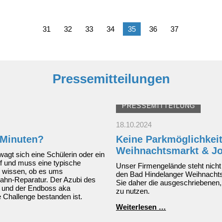
31
32
33
34
35
36
37
Pressemitteilungen
PRESSEMITTEILUNG
18.10.2024
 Minuten?
Keine Parkmöglichkei
Weihnachtsmarkt & J
wagt sich eine Schülerin oder ein
uf und muss eine typische
Unser Firmengelände steht nicht
u wissen, ob es ums
den Bad Hindelanger Weihnachtsm
ahn-Reparatur. Der Azubi des
Sie daher die ausgeschriebenen,
ät und der Endboss aka
zu nutzen.
e Challenge bestanden ist.
Keine
Weiterlesen …
Parkmöglichkeit