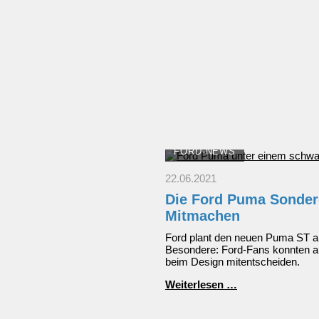
in
25
Minuten?
FORD-NEWS
22.06.2021
Die Ford Puma Sonder
Mitmachen
Ford plant den neuen Puma ST als
Besondere: Ford-Fans konnten au
beim Design mitentscheiden.
Die
Weiterlesen …
Ford
Puma