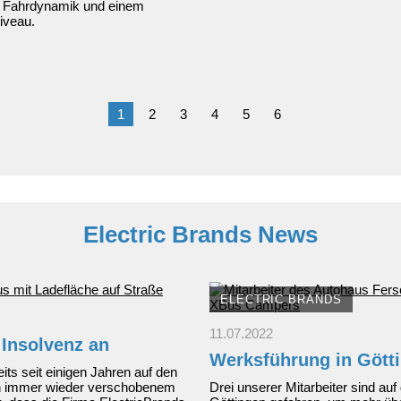
dem
r Fahrdynamik und einem
Mitsubishi
iveau.
ASX
ins
Frühjahr:
Das
Kompakt-
SUV
1
2
3
4
5
6
ab
19.990
EUR*
Electric Brands News
ELECTRIC BRANDS
11.07.2022
 Insolvenz an
Werksführung in Gött
its seit einigen Jahren auf den
h immer wieder verschobenem
Drei unserer Mitarbeiter sind au