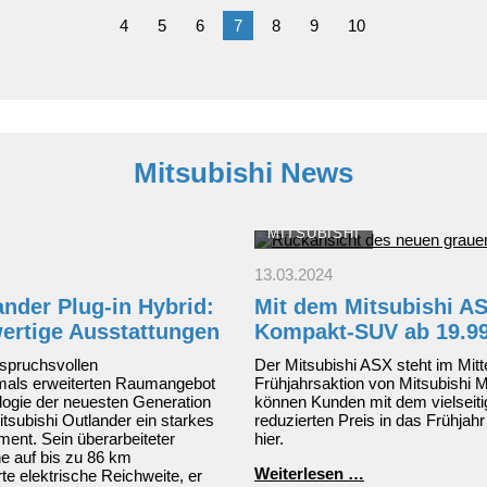
4
5
6
7
8
9
10
Mitsubishi News
MITSUBISHI
13.03.2024
ander Plug-in Hybrid:
Mit dem Mitsubishi AS
ertige Ausstattungen
Kompakt-SUV ab 19.9
spruchsvollen
Der Mitsubishi ASX steht im Mitt
als erweiterten Raumangebot
Frühjahrsaktion von Mitsubishi M
logie der neuesten Generation
können Kunden mit dem vielsei
itsubishi Outlander ein starkes
reduzierten Preis in das Frühjah
nt. Sein überarbeiteter
hier.
ine auf bis zu 86 km
Mit
Weiterlesen …
e elektrische Reichweite, er