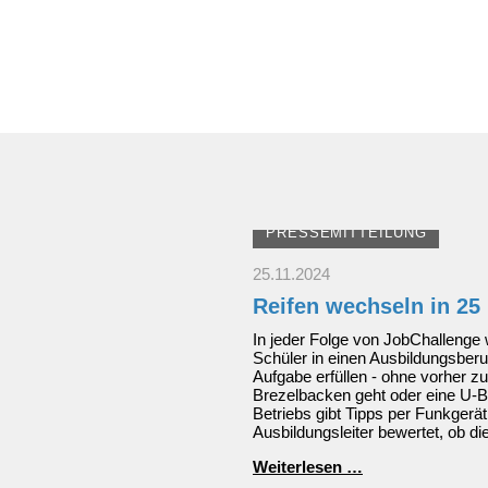
zur
KFZ-
Mechatronikerin
PRESSEMITTEILUNG
25.11.2024
Reifen wechseln in 25
In jeder Folge von JobChallenge 
Schüler in einen Ausbildungsber
Aufgabe erfüllen - ohne vorher z
Brezelbacken geht oder eine U-B
Betriebs gibt Tipps per Funkger
Ausbildungsleiter bewertet, ob di
Reifen
Weiterlesen …
wechseln