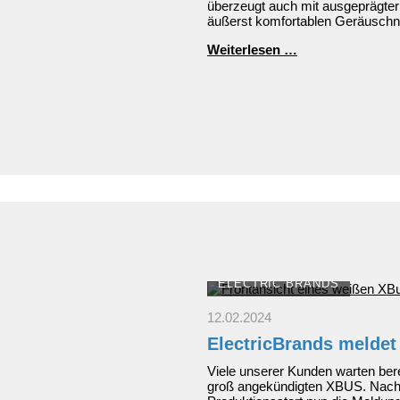
überzeugt auch mit ausgeprägte
äußerst komfortablen Geräuschn
Neuer
Weiterlesen …
Mitsubishi
Outlander
Plug-
in
Hybrid:
Top-
Design
und
hochwertige
Ausstattungen
ELECTRIC BRANDS
12.02.2024
ElectricBrands meldet
Viele unserer Kunden warten bere
groß angekündigten XBUS. Nac