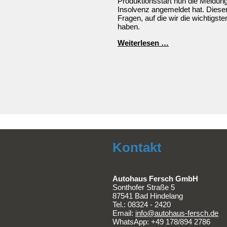
Produktionsstart nun die Meldung
Insolvenz angemeldet hat. Dieser
Fragen, auf die wir die wichtig
haben.
ElectricBrands
Weiterlesen …
meldet
Insolvenz
an
Kontakt
Autohaus Fersch GmbH
Sonthofer Straße 5
87541 Bad Hindelang
Tel.:
08324 - 2420
Email:
info@autohaus-fersch.de
WhatsApp: +49 178/894 2786