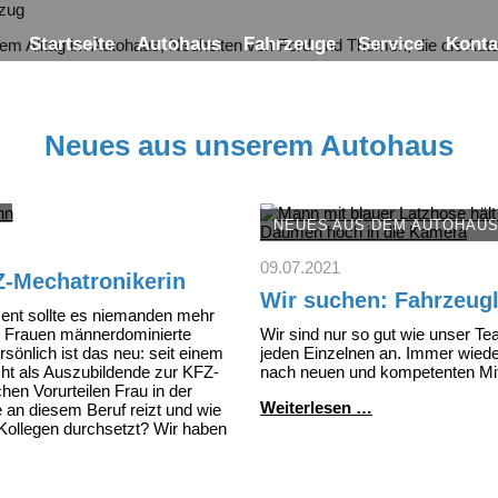
Startseite
Autohaus
Fahrzeuge
Service
Konta
rem Alltag im Autohaus, Neuheiten von Ford und Themen, die die Au
Neues aus unserem Autohaus
NEUES AUS DEM AUTOHAU
09.07.2021
Z-Mechatronikerin
Wir suchen: Fahrzeugl
t sollte es niemanden mehr
 Frauen männerdominierte
Wir sind nur so gut wie unser T
rsönlich ist das neu: seit einem
jeden Einzelnen an. Immer wiede
ht als Auszubildende zur KFZ-
nach neuen und kompetenten Mit
hen Vorurteilen Frau in der
Wir
Weiterlesen …
 an diesem Beruf reizt und wie
suchen:
 Kollegen durchsetzt? Wir haben
Fahrzeuglackier
(m/w/d)