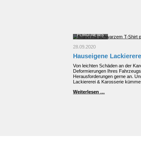
FORD-NEWS
28.09.2020
Hauseigene Lackierere
Von leichten Schäden an der Karo
Deformierungen Ihres Fahrzeugs
Herausforderungen gerne an. Uns
Lackiererei & Karosserie kümme
Hauseigene
Weiterlesen …
Lackiererei
&
Karosserie