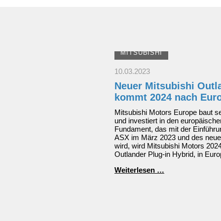
MITSUBISHI
10.03.2023
Neuer Mitsubishi Outl
kommt 2024 nach Eur
Mitsubishi Motors Europe baut se
und investiert in den europäisch
Fundament, das mit der Einführu
ASX im März 2023 und des neue
wird, wird Mitsubishi Motors 202
Outlander Plug-in Hybrid, in Euro
Neuer
Weiterlesen …
Mitsubishi
Outlander
Plug-
in
Hybrid
kommt