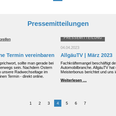
Pressemitteilungen
PRESSEMITTEILUNG
04.04.2023
ine Termin vereinbaren
AllgäuTV | März 2023
richwort, sollte man gerade bei
Fachkräftemangel beschäftigt der
unterwegs sein. Nachdem Ostern
Automobilbranche. AllgäuTV hat
den unsere Radwechseltage im
Meisterbonus berichtet und uns 
einen Termin - direkt online.
AllgäuTV
Weiterlesen …
|
März
2023
1
2
3
4
5
6
7