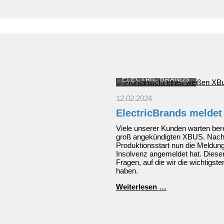
2024
nach
Europa
ELECTRIC BRANDS
12.02.2024
ElectricBrands meldet
Viele unserer Kunden warten bere
groß angekündigten XBUS. Nac
Produktionsstart nun die Meldung
Insolvenz angemeldet hat. Dieser
Fragen, auf die wir die wichtig
haben.
ElectricBrands
Weiterlesen …
meldet
Insolvenz
an