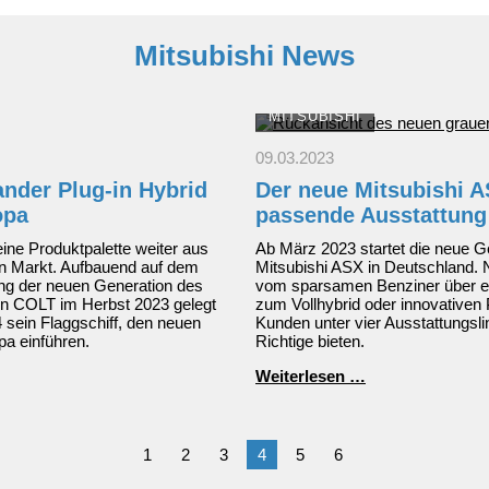
Mitsubishi News
MITSUBISHI
09.03.2023
ander Plug-in Hybrid
Der neue Mitsubishi A
opa
passende Ausstattung
ine Produktpalette weiter aus
Ab März 2023 startet die neue 
en Markt. Aufbauend auf dem
Mitsubishi ASX in Deutschland. 
ng der neuen Generation des
vom sparsamen Benziner über ei
n COLT im Herbst 2023 gelegt
zum Vollhybrid oder innovativen 
4 sein Flaggschiff, den neuen
Kunden unter vier Ausstattungsli
pa einführen.
Richtige bieten.
Der
Weiterlesen …
neue
Mitsubishi
ASX:
Für
1
2
3
4
5
6
jeden
die