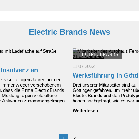
passende
Ausstattung
Electric Brands News
ELECTRIC BRANDS
11.07.2022
 Insolvenz an
Werksführung in Gött
its seit einigen Jahren auf den
h immer wieder verschobenem
Drei unserer Mitarbeiter sind au
, dass die Firma ElectricBrands
Göttingen gefahren, um mehr übe
 Meldung folgen viele offene
ElectricBrands und den Prototy
sten Antworten zusammengetragen
haben nachgefragt, wie es war un
Werksführung
Weiterlesen …
in
Göttingen
1
2