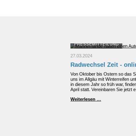
PRESSEMITTEILUNG
27.03.2024
Radwechsel Zeit - onl
Von Oktober bis Ostern so das Sp
uns im Allgäu mit Winterreifen 
in diesem Jahr so früh war, fin
April statt. Vereinbaren Sie jetzt 
Radwechsel
Weiterlesen …
Zeit
-
online
Termin
vereinbaren