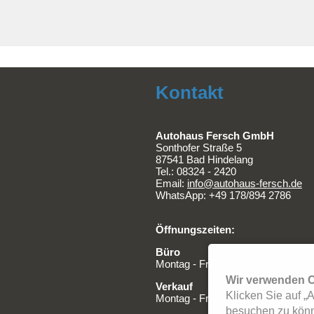
Kontakt
Autohaus Fersch GmbH
Sonthofer Straße 5
87541 Bad Hindelang
Tel.:
08324 - 2420
Email:
info@autohaus-fersch.de
WhatsApp: +49 178/894 2786
Öffnungszeiten:
Büro
Montag - Freitag: 7 Uhr - 18:30 Uh
Wir verwenden C
Verkauf
Klicken Sie auf „
Montag - Freitag: 8 Uhr - 12 Uhr &
besuchen zu könne