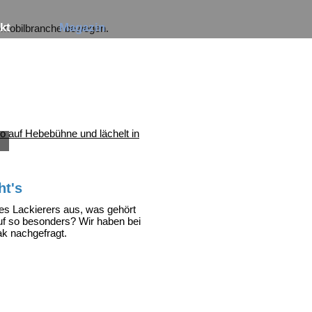
Navigation
kt
Magazin
tomobilbranche bewegen.
überspringen
S
t's
ines Lackierers aus, was gehört
f so besonders? Wir haben bei
k nachgefragt.