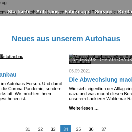
Startseite
Autohaus
Fahrzeuge
Service
Konta
rem Alltag im Autohaus, Neuheiten von Ford und Themen, die die Au
Neues aus unserem Autohaus
NEUES AUS DEM AUTOHAU
06.09.2021
tanbau
Die Abwechslung mach
s im Autohaus Fersch. Und damit
 die Corona-Pandemie, sondern
Wie sieht eigentlich der Alltag e
rkstatt. Wir möchten Ihnen
dazu und was macht diesen Beru
geschehen ist.
unserem Lackierer Woldemar Ra
Die
Weiterlesen …
Abwechslung
macht's
31
32
33
34
35
36
37