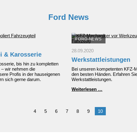
Ford News
FORD-NEWS
28.09.2020
i & Karosserie
Werkstattleistungen
sserie, bis hin zu kompletten
 – wir nehmen die
Bei unseren kompetenten KFZ-Mec
ere Profis in der hauseigenen
den besten Händen. Erfahren Si
rn sich gerne darum.
Werkstattleistungen.
Werkstattleistu
Weiterlesen …
4
5
6
7
8
9
10