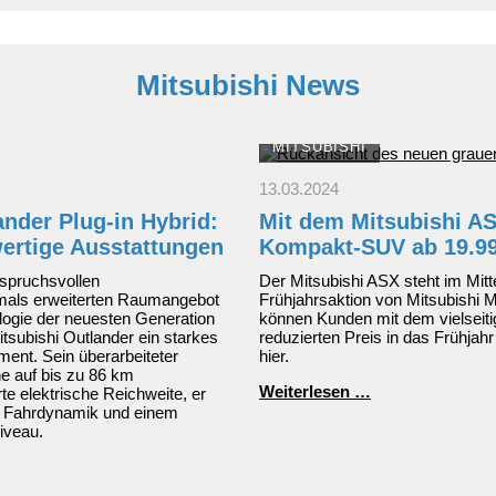
Mitsubishi News
MITSUBISHI
13.03.2024
ander Plug-in Hybrid:
Mit dem Mitsubishi AS
ertige Ausstattungen
Kompakt-SUV ab 19.9
spruchsvollen
Der Mitsubishi ASX steht im Mitt
als erweiterten Raumangebot
Frühjahrsaktion von Mitsubishi M
logie der neuesten Generation
können Kunden mit dem vielsei
itsubishi Outlander ein starkes
reduzierten Preis in das Frühjah
nt. Sein überarbeiteter
hier.
ine auf bis zu 86 km
Mit
Weiterlesen …
e elektrische Reichweite, er
dem
r Fahrdynamik und einem
Mitsubishi
iveau.
ASX
ins
Frühjahr: