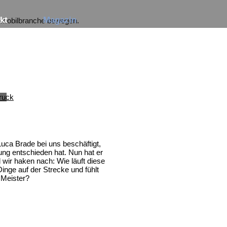
Navigation
kt
Magazin
tomobilbranche bewegen.
überspringen
S
uca Brade bei uns beschäftigt,
dung entschieden hat. Nun hat er
wir haken nach: Wie läuft diese
inge auf der Strecke und fühlt
 Meister?