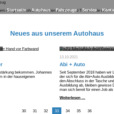
Startseite
Autohaus
Fahrzeuge
Service
Konta
rem Alltag im Autohaus, Neuheiten von Ford und Themen, die die Au
Neues aus unserem Autohaus
NEUES AUS DEM AUTOHAU
13.10.2021
er
Abi + Auto
erstärkung bekommen. Johannes
Seit September 2018 haben wir L
em in der hauseigenen
der sich für die Abi+Auto Ausbil
den Abschluss in der Tasche und 
Ausbildung ab, bleiben gewisse D
man sich bereit für einen Job als
Abi
Weiterlesen …
+
Auto
30
31
32
33
34
35
36