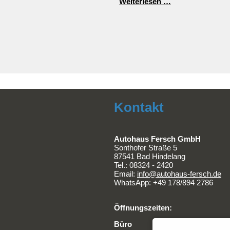
ElectricBrands
Weiterlesen …
meldet
Insolvenz
an
Kontakt
Autohaus Fersch GmbH
Sonthofer Straße 5
87541 Bad Hindelang
Tel.:
08324 - 2420
Email:
info@autohaus-fersch.de
WhatsApp: +49 178/894 2786
Öffnungszeiten:
Büro