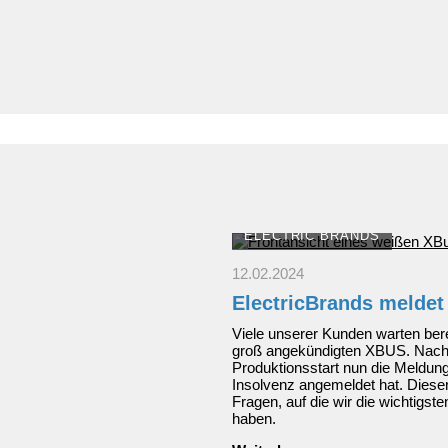
Outlander
Plug-
in
Hybrid:
Top-
Design
und
hochwertige
Ausstattungen
ELECTRIC BRANDS
12.02.2024
ElectricBrands meldet
Viele unserer Kunden warten bere
groß angekündigten XBUS. Nac
Produktionsstart nun die Meldung
Insolvenz angemeldet hat. Dieser
Fragen, auf die wir die wichtig
haben.