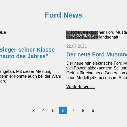
Ford News
FORD-NEWS
22.07.2021
Sieger seiner Klasse
Der neue Ford Musta
nauto des Jahres"
Der neue rein elektrische Ford 
viel Power, altbekanntem Stil u
ngetan. Mit dieser Meinung
Gefühl für eine neue Generation
, denn er konnte auch bei der Wahl
neue Modell jetzt bei uns im Aut
en.
Der
Weiterlesen …
neue
Ford
Mustang
Mach-
3
4
5
6
7
8
9
E