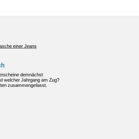
ch
erscheine demnächst
st welcher Jahrgang am Zug?
orten zusammengefasst.