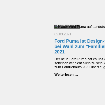
FORD-NEWS
02.09.2021
Ford Puma ist Design-
bei Wahl zum "Familie
2021
Der neue Ford Puma hat es uns a
scheinen wir nicht allein zu sein
zum Familienauto 2021 überzeug
Ford
Weiterlesen …
Puma
ist
Design-
Sieger
seiner
Klasse
bei