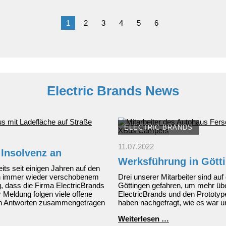
Das
Kompakt-
SUV
1
2
3
4
5
6
ab
19.990
EUR*
Electric Brands News
ELECTRIC BRANDS
11.07.2022
 Insolvenz an
Werksführung in Gött
its seit einigen Jahren auf den
h immer wieder verschobenem
Drei unserer Mitarbeiter sind au
, dass die Firma ElectricBrands
Göttingen gefahren, um mehr übe
 Meldung folgen viele offene
ElectricBrands und den Prototy
sten Antworten zusammengetragen
haben nachgefragt, wie es war un
Werksführung
Weiterlesen …