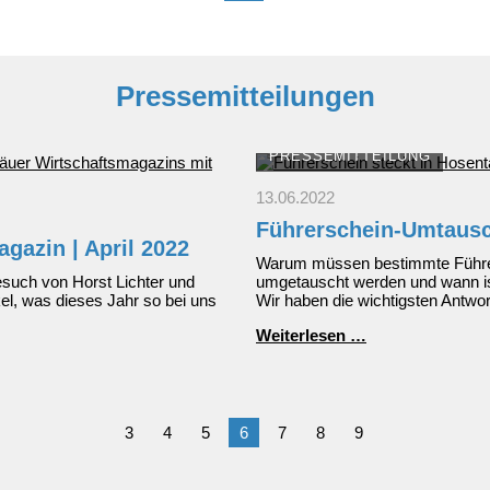
Pressemitteilungen
PRESSEMITTEILUNG
13.06.2022
Führerschein-Umtaus
gazin | April 2022
Warum müssen bestimmte Führ
esuch von Horst Lichter und
umgetauscht werden und wann i
kel, was dieses Jahr so bei uns
Wir haben die wichtigsten Antw
Führerschein-
Weiterlesen …
Umtausch
zin
3
4
5
6
7
8
9