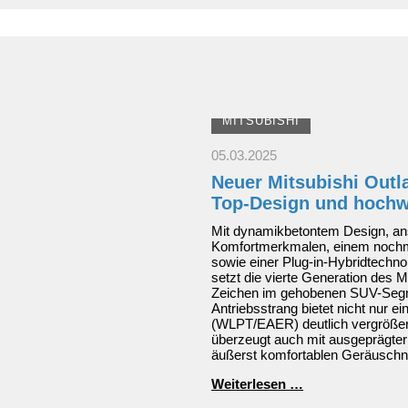
Wahl
zum
"Familienauto
des
Jahres"
2021
MITSUBISHI
05.03.2025
Neuer Mitsubishi Outl
Top-Design und hochw
Mit dynamikbetontem Design, an
Komfortmerkmalen, einem nochm
sowie einer Plug-in-Hybridtechno
setzt die vierte Generation des M
Zeichen im gehobenen SUV-Segme
Antriebsstrang bietet nicht nur e
(WLPT/EAER) deutlich vergrößert
überzeugt auch mit ausgeprägte
äußerst komfortablen Geräuschn
Neuer
Weiterlesen …
Mitsubishi