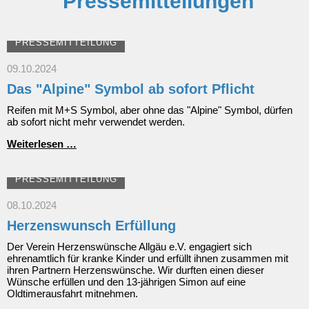
Pressemitteilungen
PRESSEMITTEILUNG
09.10.2024
Das "Alpine" Symbol ab sofort Pflicht
Reifen mit M+S Symbol, aber ohne das "Alpine" Symbol, dürfen
ab sofort nicht mehr verwendet werden.
Das
Weiterlesen …
"Alpine"
Symbol
ab
PRESSEMITTEILUNG
sofort
Pflicht
08.10.2024
Herzenswunsch Erfüllung
Der Verein Herzenswünsche Allgäu e.V. engagiert sich
ehrenamtlich für kranke Kinder und erfüllt ihnen zusammen mit
ihren Partnern Herzenswünsche. Wir durften einen dieser
Wünsche erfüllen und den 13-jährigen Simon auf eine
Oldtimerausfahrt mitnehmen.