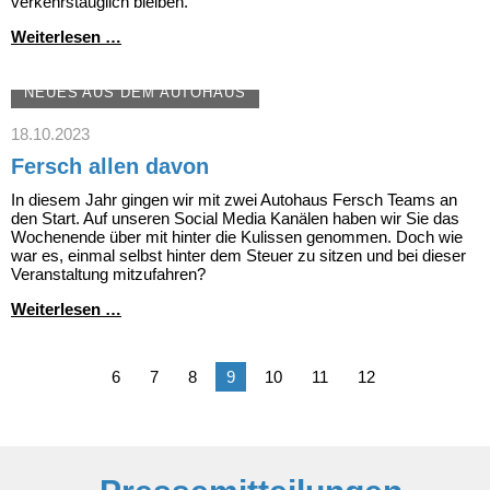
verkehrstauglich bleiben.
Bis
Weiterlesen …
dass
der
TÜV
NEUES AUS DEM AUTOHAUS
uns
scheidet
18.10.2023
Fersch allen davon
In diesem Jahr gingen wir mit zwei Autohaus Fersch Teams an
den Start. Auf unseren Social Media Kanälen haben wir Sie das
Wochenende über mit hinter die Kulissen genommen. Doch wie
war es, einmal selbst hinter dem Steuer zu sitzen und bei dieser
Veranstaltung mitzufahren?
Fersch
Weiterlesen …
allen
davon
6
7
8
9
10
11
12