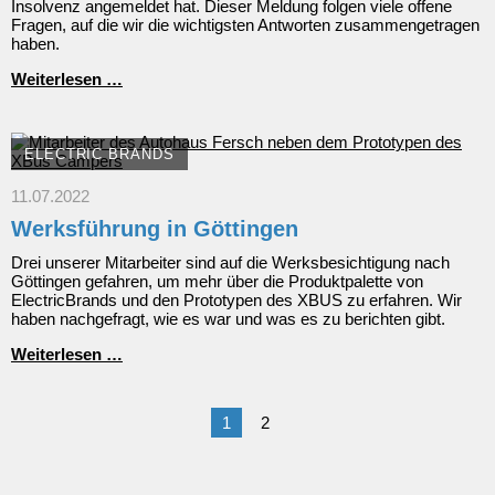
Insolvenz angemeldet hat. Dieser Meldung folgen viele offene
Fragen, auf die wir die wichtigsten Antworten zusammengetragen
haben.
ElectricBrands
Weiterlesen …
meldet
Insolvenz
an
ELECTRIC BRANDS
11.07.2022
Werksführung in Göttingen
Drei unserer Mitarbeiter sind auf die Werksbesichtigung nach
Göttingen gefahren, um mehr über die Produktpalette von
ElectricBrands und den Prototypen des XBUS zu erfahren. Wir
haben nachgefragt, wie es war und was es zu berichten gibt.
Werksführung
Weiterlesen …
in
Göttingen
1
2