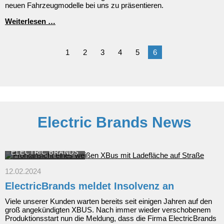
neuen Fahrzeugmodelle bei uns zu präsentieren.
Cross
Neue
Weiterlesen …
Marke
im
Autohaus
1
2
3
4
5
6
Fersch
Electric Brands News
ELECTRIC BRANDS
12.02.2024
ElectricBrands meldet Insolvenz an
Viele unserer Kunden warten bereits seit einigen Jahren auf den
groß angekündigten XBUS. Nach immer wieder verschobenem
Produktionsstart nun die Meldung, dass die Firma ElectricBrands