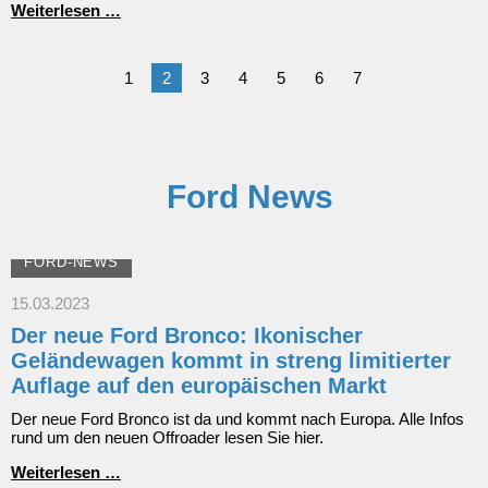
Herzenswunsch
Weiterlesen …
Erfüllung
1
2
3
4
5
6
7
Ford News
FORD-NEWS
15.03.2023
Der neue Ford Bronco: Ikonischer
Geländewagen kommt in streng limitierter
Auflage auf den europäischen Markt
Der neue Ford Bronco ist da und kommt nach Europa. Alle Infos
rund um den neuen Offroader lesen Sie hier.
Der
Weiterlesen …