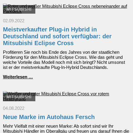
MITSUBISHI
02.09.2022
Meistverkaufter Plug-in Hybrid in
Deutschland und sofort verfügbar: der
Mitsubishi Eclipse Cross
Profitieren Sie noch bis Ende des Jahres von der staatlichen
Förderung für den Mitsubishi Eclipse Cross. Wie das geht und
welche Vorteile das Modell noch mit sich bringt? Nicht umsonst
ist er der meistverkaufte Plug-In-Hybrid Deutschlands.
Meistverkaufter
Weiterlesen …
Plug-
in
Hybrid
in
MITSUBISHI
Deutschland
und
04.08.2022
sofort
Neue Marke im Autohaus Fersch
verfügbar:
der
Mehr Vielfalt mit einer neuen Marke: Ab sofort sind wir Ihr
Mitsubishi
Mitsubishi Händler im Oberallgäu und freuen uns darauf Ihnen die
Eclipse