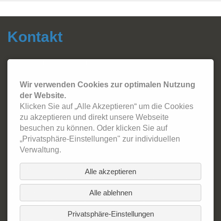
Kontakt
Autohaus Fersch GmbH
Sonthofer Straße 5
87541 Bad Hindelang
Wir verwenden Cookies zur optimalen Nutzung
Tel.:
08324 - 2420
Email:
info@autohaus-fersch.de
der Website.
WhatsApp: +49 178/894 2786
Klicken Sie auf „Alle Akzeptieren“ um die Cookies
zu akzeptieren und direkt unsere Webseite
Öffnungszeiten:
besuchen zu können. Oder klicken Sie auf
„Privatsphäre-Einstellungen" zur individuellen
Büro
Verwaltung.
Montag - Freitag: 7 Uhr - 18:30 Uhr
Verkauf
Alle akzeptieren
Montag - Freitag: 8 Uhr - 12 Uhr & 13 Uhr - 18 Uhr
Werkstatt
Alle ablehnen
Montag - Freitag: 7 Uhr - 12 Uhr & 13 Uhr - 18 Uhr
Privatsphäre-Einstellungen