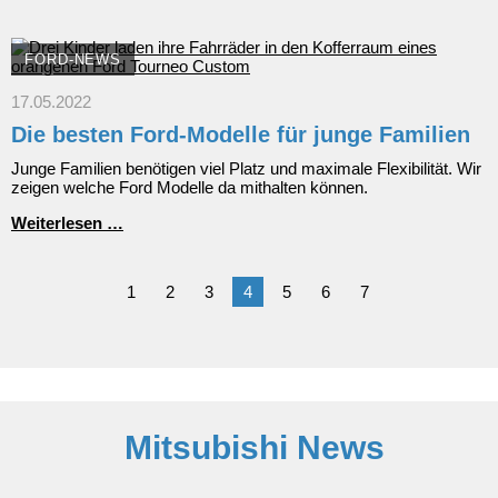
neue
Ford
Bronco:
Ikonischer
FORD-NEWS
Geländewagen
kommt
17.05.2022
in
Die besten Ford-Modelle für junge Familien
streng
limitierter
Junge Familien benötigen viel Platz und maximale Flexibilität. Wir
Auflage
zeigen welche Ford Modelle da mithalten können.
auf
den
Die
Weiterlesen …
europäischen
besten
Markt
Ford-
Modelle
1
2
3
4
5
6
7
für
junge
Familien
Mitsubishi News