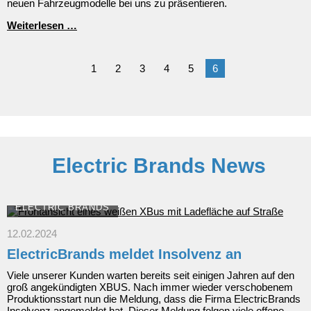
neuen Fahrzeugmodelle bei uns zu präsentieren.
Cross
Neue
Weiterlesen …
Marke
im
Autohaus
1
2
3
4
5
6
Fersch
Electric Brands News
ELECTRIC BRANDS
12.02.2024
ElectricBrands meldet Insolvenz an
Viele unserer Kunden warten bereits seit einigen Jahren auf den
groß angekündigten XBUS. Nach immer wieder verschobenem
Produktionsstart nun die Meldung, dass die Firma ElectricBrands
Insolvenz angemeldet hat. Dieser Meldung folgen viele offene