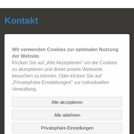
Kontakt
Autohaus Fersch GmbH
Sonthofer Straße 5
87541 Bad Hindelang
Wir verwenden Cookies zur optimalen Nutzung
Tel.:
08324 - 2420
Email:
info@autohaus-fersch.de
der Website.
WhatsApp: +49 178/894 2786
Klicken Sie auf „Alle Akzeptieren“ um die Cookies
zu akzeptieren und direkt unsere Webseite
Öffnungszeiten:
besuchen zu können. Oder klicken Sie auf
„Privatsphäre-Einstellungen" zur individuellen
Büro
Verwaltung.
Montag - Freitag: 7 Uhr - 18:30 Uhr
Verkauf
Alle akzeptieren
Montag - Freitag: 8 Uhr - 12 Uhr & 13 Uhr - 18 Uhr
Werkstatt
Alle ablehnen
Montag - Freitag: 7 Uhr - 12 Uhr & 13 Uhr - 18 Uhr
Privatsphäre-Einstellungen