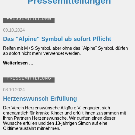
Pressemitteilungen
PRESSEMITTEILUNG
09.10.2024
Das "Alpine" Symbol ab sofort Pflicht
Reifen mit M+S Symbol, aber ohne das "Alpine" Symbol, dürfen
ab sofort nicht mehr verwendet werden.
Das
Weiterlesen …
"Alpine"
Symbol
ab
PRESSEMITTEILUNG
sofort
Pflicht
08.10.2024
Herzenswunsch Erfüllung
Der Verein Herzenswünsche Allgäu e.V. engagiert sich
ehrenamtlich für kranke Kinder und erfüllt ihnen zusammen mit
ihren Partnern Herzenswünsche. Wir durften einen dieser
Wünsche erfüllen und den 13-jährigen Simon auf eine
Oldtimerausfahrt mitnehmen.