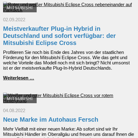
MITSUBISHI
02.09.2022
Meistverkaufter Plug-in Hybrid in
Deutschland und sofort verfügbar: der
Mitsubishi Eclipse Cross
Profitieren Sie noch bis Ende des Jahres von der staatlichen
Förderung für den Mitsubishi Eclipse Cross. Wie das geht und
welche Vorteile das Modell noch mit sich bringt? Nicht umsonst
ist er der meistverkaufte Plug-In-Hybrid Deutschlands.
Meistverkaufter
Weiterlesen …
Plug-
in
Hybrid
in
MITSUBISHI
Deutschland
und
04.08.2022
sofort
Neue Marke im Autohaus Fersch
verfügbar:
der
Mehr Vielfalt mit einer neuen Marke: Ab sofort sind wir Ihr
Mitsubishi
Mitsubishi Händler im Oberallgäu und freuen uns darauf Ihnen die
Eclipse