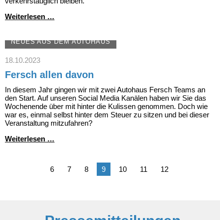
verkehrstauglich bleiben.
Bis
Weiterlesen …
dass
der
TÜV
NEUES AUS DEM AUTOHAUS
uns
scheidet
18.10.2023
Fersch allen davon
In diesem Jahr gingen wir mit zwei Autohaus Fersch Teams an
den Start. Auf unseren Social Media Kanälen haben wir Sie das
Wochenende über mit hinter die Kulissen genommen. Doch wie
war es, einmal selbst hinter dem Steuer zu sitzen und bei dieser
Veranstaltung mitzufahren?
Fersch
Weiterlesen …
allen
davon
6
7
8
9
10
11
12