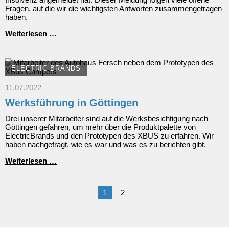
Fragen, auf die wir die wichtigsten Antworten zusammengetragen
haben.
ElectricBrands
Weiterlesen …
meldet
Insolvenz
an
ELECTRIC BRANDS
11.07.2022
Werksführung in Göttingen
Drei unserer Mitarbeiter sind auf die Werksbesichtigung nach
Göttingen gefahren, um mehr über die Produktpalette von
ElectricBrands und den Prototypen des XBUS zu erfahren. Wir
haben nachgefragt, wie es war und was es zu berichten gibt.
Werksführung
Weiterlesen …
in
Göttingen
1
2