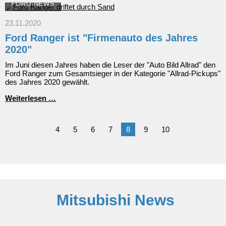
Transit
FORD-NEWS
23.11.2020
Ford Ranger ist "Firmenauto des Jahres
2020"
Im Juni diesen Jahres haben die Leser der "Auto Bild Allrad" den
Ford Ranger zum Gesamtsieger in der Kategorie "Allrad-Pickups"
des Jahres 2020 gewählt.
Ford
Weiterlesen …
Ranger
ist
"Firmenauto
4
5
6
7
8
9
10
des
Jahres
2020"
Mitsubishi News