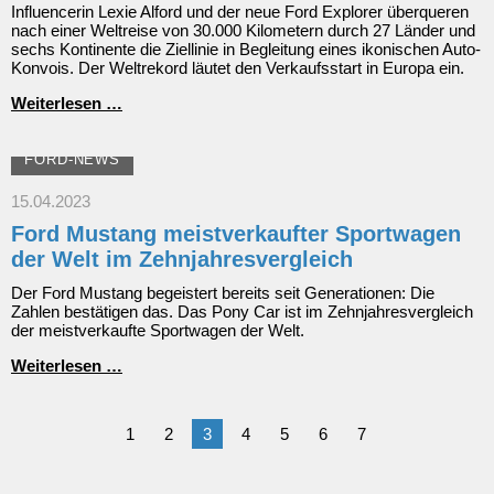
Influencerin Lexie Alford und der neue Ford Explorer überqueren
nach einer Weltreise von 30.000 Kilometern durch 27 Länder und
sechs Kontinente die Ziellinie in Begleitung eines ikonischen Auto-
Konvois. Der Weltrekord läutet den Verkaufsstart in Europa ein.
Neuer
Weiterlesen …
vollelektrischer
Ford
Explorer:
FORD-NEWS
Weltumrundungsrekord
zum
15.04.2023
Verkaufsstart
Ford Mustang meistverkaufter Sportwagen
der Welt im Zehnjahresvergleich
Der Ford Mustang begeistert bereits seit Generationen: Die
Zahlen bestätigen das. Das Pony Car ist im Zehnjahresvergleich
der meistverkaufte Sportwagen der Welt.
Ford
Weiterlesen …
Mustang
meistverkaufter
Sportwagen
1
2
3
4
5
6
7
der
Welt
im