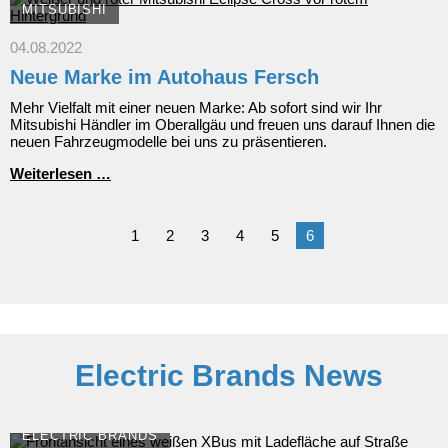
in
MITSUBISHI
Deutschland
und
04.08.2022
sofort
Neue Marke im Autohaus Fersch
verfügbar:
der
Mehr Vielfalt mit einer neuen Marke: Ab sofort sind wir Ihr
Mitsubishi
Mitsubishi Händler im Oberallgäu und freuen uns darauf Ihnen die
Eclipse
neuen Fahrzeugmodelle bei uns zu präsentieren.
Cross
Neue
Weiterlesen …
Marke
im
Autohaus
1
2
3
4
5
6
Fersch
Electric Brands News
ELECTRIC BRANDS