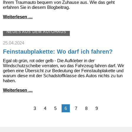
Ihrem Traumauto bequem von Zuhause aus. Wie das geht
erfahren Sie in diesem Blogbeitrag.
Kaufberatung
Weiterlesen …
-
digital
&
NEUES AUS DEM AUTOHAUS
bequem
von
25.04.2024
Zuhause
Feinstaubplakette: Wo darf ich fahren?
aus
Egal ob grün, rot oder gelb - Die Aufkleber in der
Windschutzscheibe verraten, wo das Fahrzeug fahren darf. Wir
geben eine Übersicht zur Bedeutung der Feinstaubplakette und
warum diese mit der Schadstoffklasse des Autos nichts zu tun
haben.
Feinstaubplakette:
Weiterlesen …
Wo
darf
ich
3
4
5
6
7
8
9
fahren?