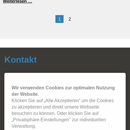
Werksführung
Weiterlesen …
in
Göttingen
1
2
Kontakt
Autohaus Fersch GmbH
Sonthofer Straße 5
87541 Bad Hindelang
Wir verwenden Cookies zur optimalen Nutzung
Tel.:
08324 - 2420
Email:
info@autohaus-fersch.de
der Website.
WhatsApp: +49 178/894 2786
Klicken Sie auf „Alle Akzeptieren“ um die Cookies
zu akzeptieren und direkt unsere Webseite
Öffnungszeiten:
besuchen zu können. Oder klicken Sie auf
„Privatsphäre-Einstellungen" zur individuellen
Büro
Verwaltung.
Montag - Freitag: 7 Uhr - 18:30 Uhr