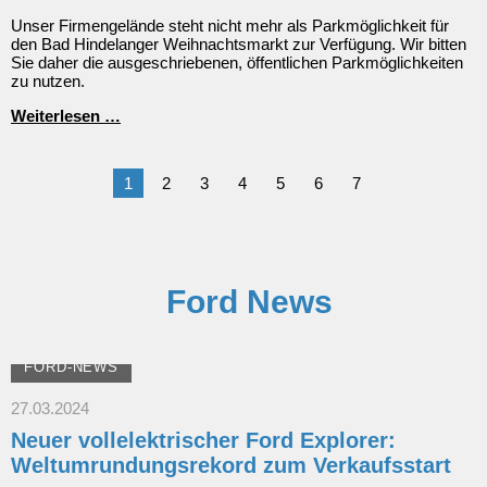
Unser Firmengelände steht nicht mehr als Parkmöglichkeit für
den Bad Hindelanger Weihnachtsmarkt zur Verfügung. Wir bitten
Sie daher die ausgeschriebenen, öffentlichen Parkmöglichkeiten
zu nutzen.
Keine
Weiterlesen …
Parkmöglichkeit
bei
uns
1
2
3
4
5
6
7
zum
Weihnachtsmarkt
&
Jochrennen
Ford News
FORD-NEWS
27.03.2024
Neuer vollelektrischer Ford Explorer:
Weltumrundungsrekord zum Verkaufsstart