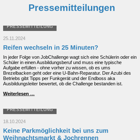
Pressemitteilungen
PRESSEMITTEILUNG
25.11.2024
Reifen wechseln in 25 Minuten?
In jeder Folge von JobChallenge wagt sich eine Schülerin oder ein
Schüler in einen Ausbildungsberuf und muss eine typische
Aufgabe erfüllen - ohne vorher zu wissen, ob es ums
Brezelbacken geht oder eine U-Bahn-Reparatur. Der Azubi des
Betriebs gibt Tipps per Funkgerät und der Endboss aka
Ausbildungsleiter bewertet, ob die Challenge bestanden ist.
Reifen
Weiterlesen …
wechseln
in
25
PRESSEMITTEILUNG
Minuten?
18.10.2024
Keine Parkmöglichkeit bei uns zum
Weihnachtsmarkt & Jochrennen