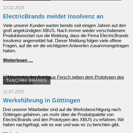
12.02.2024
ElectricBrands meldet Insolvenz an
Viele unserer Kunden warten bereits seit einigen Jahren auf den
groß angekündigten XBUS. Nach immer wieder verschobenem
Produktionsstart nun die Meldung, dass die Firma ElectricBrands
Insolvenz angemeldet hat. Dieser Meldung folgen viele offene
Fragen, auf die wir die wichtigsten Antworten zusammengetragen
haben.
ElectricBrands
Weiterlesen …
meldet
Insolvenz
an
ELECTRIC BRANDS
11.07.2022
Werksführung in Göttingen
Drei unserer Mitarbeiter sind auf die Werksbesichtigung nach
Göttingen gefahren, um mehr über die Produktpalette von
ElectricBrands und den Prototypen des XBUS zu erfahren. Wir
haben nachgefragt, wie es war und was es zu berichten gibt.