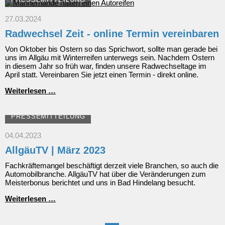
27.03.2024
Radwechsel Zeit - online Termin vereinbaren
Von Oktober bis Ostern so das Sprichwort, sollte man gerade bei
uns im Allgäu mit Winterreifen unterwegs sein. Nachdem Ostern
in diesem Jahr so früh war, finden unsere Radwechseltage im
April statt. Vereinbaren Sie jetzt einen Termin - direkt online.
Radwechsel
Weiterlesen …
Zeit
-
online
PRESSEMITTEILUNG
Termin
vereinbaren
04.04.2023
AllgäuTV | März 2023
Fachkräftemangel beschäftigt derzeit viele Branchen, so auch die
Automobilbranche. AllgäuTV hat über die Veränderungen zum
Meisterbonus berichtet und uns in Bad Hindelang besucht.
AllgäuTV
Weiterlesen …
|
März
2023