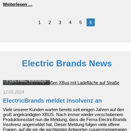
Neue
Weiterlesen …
Marke
im
Autohaus
1
2
3
4
5
6
Fersch
Electric Brands News
ELECTRIC BRANDS
12.02.2024
ElectricBrands meldet Insolvenz an
Viele unserer Kunden warten bereits seit einigen Jahren auf den
groß angekündigten XBUS. Nach immer wieder verschobenem
Produktionsstart nun die Meldung, dass die Firma ElectricBrands
Insolvenz angemeldet hat. Dieser Meldung folgen viele offene
Fragen, auf die wir die wichtigsten Antworten zusammengetragen