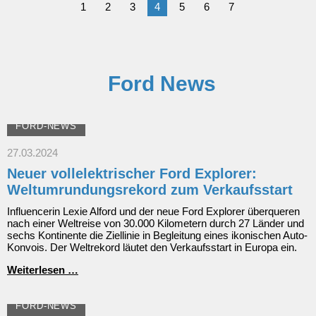
1
2
3
4
5
6
7
Ford News
FORD-NEWS
27.03.2024
Neuer vollelektrischer Ford Explorer:
Weltumrundungsrekord zum Verkaufsstart
Influencerin Lexie Alford und der neue Ford Explorer überqueren
nach einer Weltreise von 30.000 Kilometern durch 27 Länder und
sechs Kontinente die Ziellinie in Begleitung eines ikonischen Auto-
Konvois. Der Weltrekord läutet den Verkaufsstart in Europa ein.
Neuer
Weiterlesen …
vollelektrischer
Ford
Explorer:
FORD-NEWS