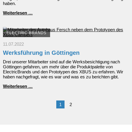
haben.
ElectricBrands
Weiterlesen …
meldet
Insolvenz
an
ELECTRIC BRANDS
11.07.2022
Werksführung in Göttingen
Drei unserer Mitarbeiter sind auf die Werksbesichtigung nach
Göttingen gefahren, um mehr über die Produktpalette von
ElectricBrands und den Prototypen des XBUS zu erfahren. Wir
haben nachgefragt, wie es war und was es zu berichten gibt.
Werksführung
Weiterlesen …
in
Göttingen
1
2