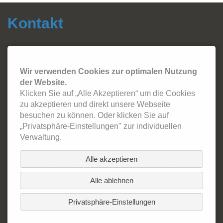
Kontakt
Autohaus Fersch GmbH
Sonthofer Straße 5
87541 Bad Hindelang
Wir verwenden Cookies zur optimalen Nutzung
Tel.:
08324 - 2420
Email:
info@autohaus-fersch.de
der Website.
WhatsApp: +49 178/894 2786
Klicken Sie auf „Alle Akzeptieren“ um die Cookies
zu akzeptieren und direkt unsere Webseite
Öffnungszeiten:
besuchen zu können. Oder klicken Sie auf
„Privatsphäre-Einstellungen" zur individuellen
Büro
Verwaltung.
Montag - Freitag: 7 Uhr - 18:30 Uhr
Verkauf
Alle akzeptieren
Montag - Freitag: 8 Uhr - 12 Uhr & 13 Uhr - 18 Uhr
Werkstatt
Alle ablehnen
Montag - Freitag: 7 Uhr - 12 Uhr & 13 Uhr - 18 Uhr
Privatsphäre-Einstellungen
Datenschutzerklärung
.
Impressum