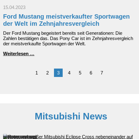
Weltumrundungsrekord
zum
15.04.2023
Verkaufsstart
Ford Mustang meistverkaufter Sportwagen
der Welt im Zehnjahresvergleich
Der Ford Mustang begeistert bereits seit Generationen: Die
Zahlen bestätigen das. Das Pony Car ist im Zehnjahresvergleich
der meistverkaufte Sportwagen der Welt.
Ford
Weiterlesen …
Mustang
meistverkaufter
Sportwagen
1
2
3
4
5
6
7
der
Welt
im
Zehnjahresvergleich
Mitsubishi News