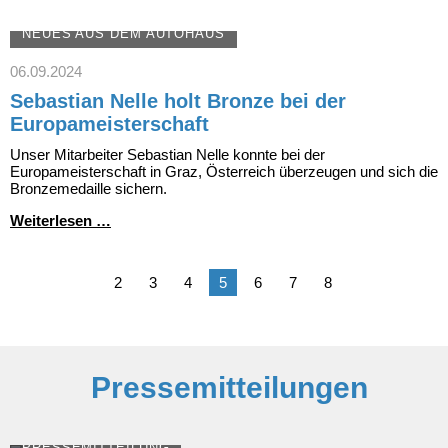
Team
Julian
NEUES AUS DEM AUTOHAUS
Höß
06.09.2024
Sebastian Nelle holt Bronze bei der
Europameisterschaft
Unser Mitarbeiter Sebastian Nelle konnte bei der
Europameisterschaft in Graz, Österreich überzeugen und sich die
Bronzemedaille sichern.
Sebastian
Weiterlesen …
Nelle
holt
Bronze
2
3
4
5
6
7
8
bei
der
Europameisterschaft
Pressemitteilungen
PRESSEMITTEILUNG