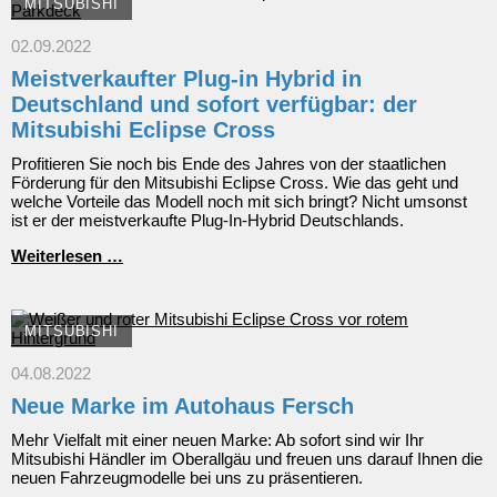
MITSUBISHI
02.09.2022
Meistverkaufter Plug-in Hybrid in
Deutschland und sofort verfügbar: der
Mitsubishi Eclipse Cross
Profitieren Sie noch bis Ende des Jahres von der staatlichen
Förderung für den Mitsubishi Eclipse Cross. Wie das geht und
welche Vorteile das Modell noch mit sich bringt? Nicht umsonst
ist er der meistverkaufte Plug-In-Hybrid Deutschlands.
Meistverkaufter
Weiterlesen …
Plug-
in
Hybrid
in
MITSUBISHI
Deutschland
und
04.08.2022
sofort
Neue Marke im Autohaus Fersch
verfügbar:
der
Mehr Vielfalt mit einer neuen Marke: Ab sofort sind wir Ihr
Mitsubishi
Mitsubishi Händler im Oberallgäu und freuen uns darauf Ihnen die
Eclipse
neuen Fahrzeugmodelle bei uns zu präsentieren.
Cross