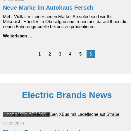
sofort
Neue Marke im Autohaus Fersch
verfügbar:
der
Mehr Vielfalt mit einer neuen Marke: Ab sofort sind wir Ihr
Mitsubishi
Mitsubishi Händler im Oberallgäu und freuen uns darauf Ihnen die
Eclipse
neuen Fahrzeugmodelle bei uns zu präsentieren.
Cross
Neue
Weiterlesen …
Marke
im
Autohaus
1
2
3
4
5
6
Fersch
Electric Brands News
ELECTRIC BRANDS
12.02.2024