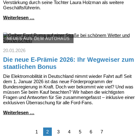
Verstärkung durch seine Tochter Laura Holzman als weitere
Geschäftsführerin.
Frischer
Weiterlesen …
Wind
und
bewährte
Tradition:
NEUES AUS DEM AUTOHAUS
Doppelspitze
im
20.01.2026
Autohaus
Die neue E-Prämie 2026: Ihr Wegweiser zum
Fersch
staatlichen Bonus
Die Elektromobilität in Deutschland nimmt wieder Fahrt auf! Seit
dem 1. Januar 2026 ist das neue Förderprogramm der
Bundesregierung in Kraft. Doch wer bekommt wie viel? Und was
müssen Sie beim Kauf beachten? Wir haben die wichtigsten
Fragen und Antworten für Sie zusammengefasst – inklusive einer
exklusiven Überraschung für alle Ford-Fans.
Die
Weiterlesen …
neue
E-
Prämie
1
2
3
4
5
6
7
2026:
Ihr