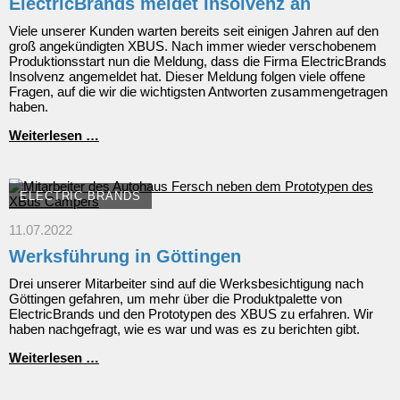
ElectricBrands meldet Insolvenz an
Viele unserer Kunden warten bereits seit einigen Jahren auf den
groß angekündigten XBUS. Nach immer wieder verschobenem
Produktionsstart nun die Meldung, dass die Firma ElectricBrands
Insolvenz angemeldet hat. Dieser Meldung folgen viele offene
Fragen, auf die wir die wichtigsten Antworten zusammengetragen
haben.
ElectricBrands
Weiterlesen …
meldet
Insolvenz
an
ELECTRIC BRANDS
11.07.2022
Werksführung in Göttingen
Drei unserer Mitarbeiter sind auf die Werksbesichtigung nach
Göttingen gefahren, um mehr über die Produktpalette von
ElectricBrands und den Prototypen des XBUS zu erfahren. Wir
haben nachgefragt, wie es war und was es zu berichten gibt.
Werksführung
Weiterlesen …
in
Göttingen