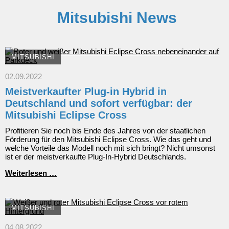
Mitsubishi News
MITSUBISHI
02.09.2022
Meistverkaufter Plug-in Hybrid in
Deutschland und sofort verfügbar: der
Mitsubishi Eclipse Cross
Profitieren Sie noch bis Ende des Jahres von der staatlichen
Förderung für den Mitsubishi Eclipse Cross. Wie das geht und
welche Vorteile das Modell noch mit sich bringt? Nicht umsonst
ist er der meistverkaufte Plug-In-Hybrid Deutschlands.
Meistverkaufter
Weiterlesen …
Plug-
in
Hybrid
in
MITSUBISHI
Deutschland
und
04.08.2022