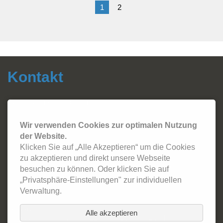
1
2
Kontakt
Autohaus Fersch GmbH
Sonthofer Straße 5
87541 Bad Hindelang
Wir verwenden Cookies zur optimalen Nutzung
Tel.:
08324 - 2420
Email:
info@autohaus-fersch.de
der Website.
WhatsApp: +49 178/894 2786
Klicken Sie auf „Alle Akzeptieren“ um die Cookies
zu akzeptieren und direkt unsere Webseite
Öffnungszeiten:
besuchen zu können. Oder klicken Sie auf
„Privatsphäre-Einstellungen" zur individuellen
Büro
Verwaltung.
Montag - Freitag: 7 Uhr - 18:30 Uhr
Verkauf
Alle akzeptieren
Montag - Freitag: 8 Uhr - 12 Uhr & 13 Uhr - 18 Uhr