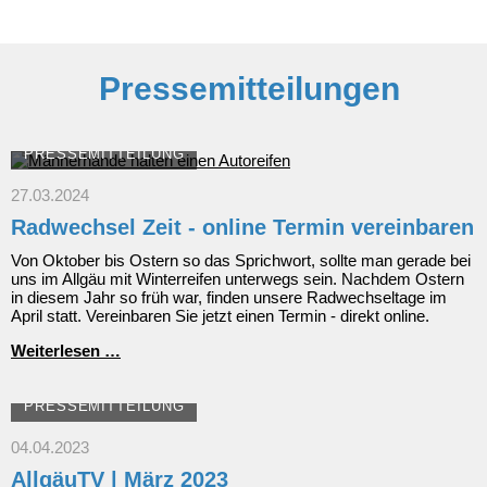
Wegweiser
zum
staatlichen
Bonus
Pressemitteilungen
PRESSEMITTEILUNG
27.03.2024
Radwechsel Zeit - online Termin vereinbaren
Von Oktober bis Ostern so das Sprichwort, sollte man gerade bei
uns im Allgäu mit Winterreifen unterwegs sein. Nachdem Ostern
in diesem Jahr so früh war, finden unsere Radwechseltage im
April statt. Vereinbaren Sie jetzt einen Termin - direkt online.
Radwechsel
Weiterlesen …
Zeit
-
online
PRESSEMITTEILUNG
Termin
vereinbaren
04.04.2023
AllgäuTV | März 2023