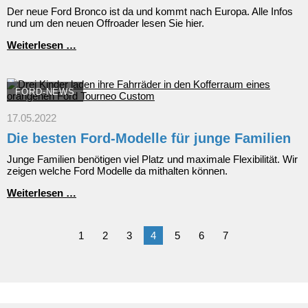
Der neue Ford Bronco ist da und kommt nach Europa. Alle Infos
rund um den neuen Offroader lesen Sie hier.
Der
Weiterlesen …
neue
Ford
Bronco:
Ikonischer
FORD-NEWS
Geländewagen
kommt
17.05.2022
in
Die besten Ford-Modelle für junge Familien
streng
limitierter
Junge Familien benötigen viel Platz und maximale Flexibilität. Wir
Auflage
zeigen welche Ford Modelle da mithalten können.
auf
den
Die
Weiterlesen …
europäischen
besten
Markt
Ford-
Modelle
1
2
3
4
5
6
7
für
junge
Familien