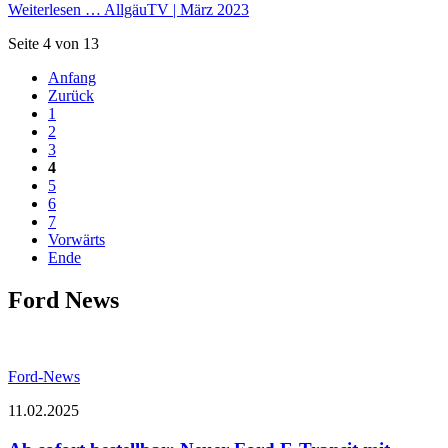
Weiterlesen …
AllgäuTV | März 2023
Seite 4 von 13
Anfang
Zurück
1
2
3
4
5
6
7
Vorwärts
Ende
Ford News
Ford-News
11.02.2025