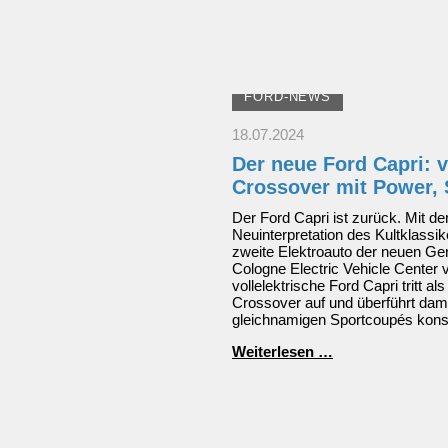
FORD-NEWS
18.07.2024
Der neue Ford Capri: v
Crossover mit Power, 
Der Ford Capri ist zurück. Mit der
Neuinterpretation des Kultklassik
zweite Elektroauto der neuen G
Cologne Electric Vehicle Center 
vollelektrische Ford Capri tritt al
Crossover auf und überführt dami
gleichnamigen Sportcoupés konse
Der
Weiterlesen …
neue
Ford
Capri:
vollelektrisches
Sport-