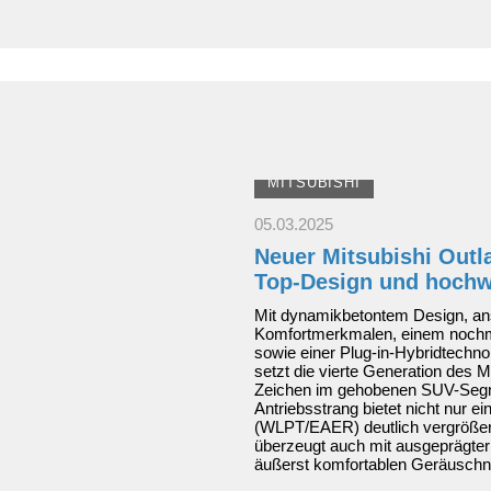
Crossover
mit
Power,
Seele
und
Kultfaktor
MITSUBISHI
05.03.2025
Neuer Mitsubishi Outl
Top-Design und hochw
Mit dynamikbetontem Design, an
Komfortmerkmalen, einem nochm
sowie einer Plug-in-Hybridtechno
setzt die vierte Generation des M
Zeichen im gehobenen SUV-Segme
Antriebsstrang bietet nicht nur e
(WLPT/EAER) deutlich vergrößert
überzeugt auch mit ausgeprägte
äußerst komfortablen Geräuschn