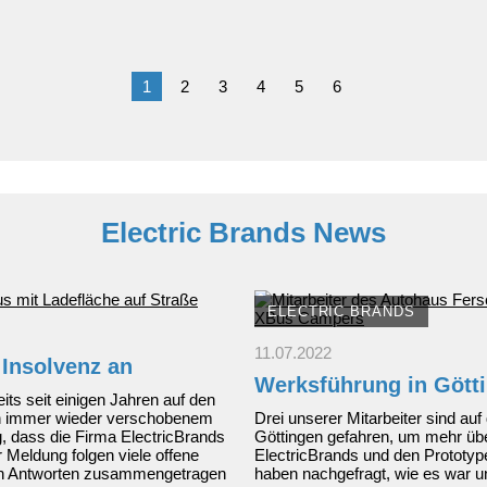
ins
Frühjahr:
Das
Kompakt-
SUV
1
2
3
4
5
6
ab
19.990
EUR*
Electric Brands News
ELECTRIC BRANDS
11.07.2022
 Insolvenz an
Werksführung in Gött
its seit einigen Jahren auf den
h immer wieder verschobenem
Drei unserer Mitarbeiter sind au
, dass die Firma ElectricBrands
Göttingen gefahren, um mehr übe
 Meldung folgen viele offene
ElectricBrands und den Prototy
sten Antworten zusammengetragen
haben nachgefragt, wie es war un