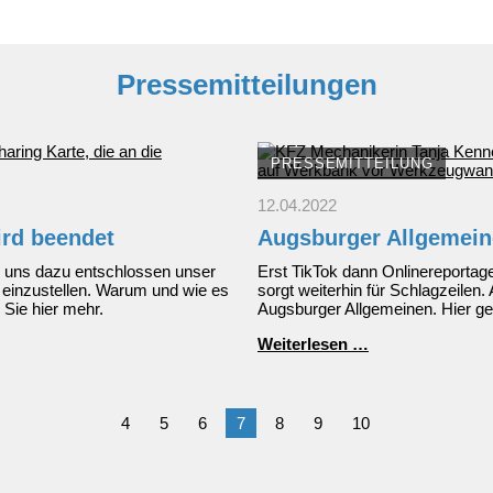
der
Europameisters
Pressemitteilungen
PRESSEMITTEILUNG
12.04.2022
ird beendet
Augsburger Allgemeine
r uns dazu entschlossen unser
Erst TikTok dann Onlinereportage
 einzustellen. Warum und wie es
sorgt weiterhin für Schlagzeilen. 
 Sie hier mehr.
Augsburger Allgemeinen. Hier ge
Augsburger
Weiterlesen …
Allgemeine
|
April
2022
4
5
6
7
8
9
10