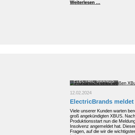
Neuer
Weiterlesen …
Mitsubishi
Outlander
Plug-
in
Hybrid:
Top-
Design
und
hochwertige
Ausstattungen
ELECTRIC BRANDS
12.02.2024
ElectricBrands meldet
Viele unserer Kunden warten bere
groß angekündigten XBUS. Nac
Produktionsstart nun die Meldung
Insolvenz angemeldet hat. Dieser
Fragen, auf die wir die wichtig