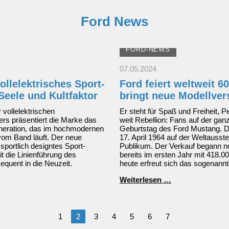
Ford News
FORD-NEWS
07.05.2024
ollelektrisches Sport-
Ford feiert weltweit 
Seele und Kultfaktor
bringt neue Modellve
 vollelektrischen
Er steht für Spaß und Freiheit, 
ers präsentiert die Marke das
weit Rebellion: Fans auf der gan
eneration, das im hochmodernen
Geburtstag des Ford Mustang. D
vom Band läuft. Der neue
17. April 1964 auf der Weltausst
s sportlich designtes Sport-
Publikum. Der Verkauf begann n
t die Linienführung des
bereits im ersten Jahr mit 418.0
quent in die Neuzeit.
heute erfreut sich das sogenann
Ford
Weiterlesen …
feiert
weltweit
60
Jahre
1
2
3
4
5
6
7
Mustang