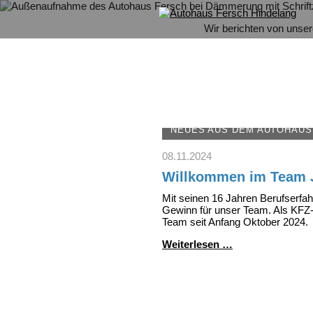
Wir berichten von unse
NEUES AUS DEM AUTOHAUS
08.11.2024
Willkommen im Team 
Mit seinen 16 Jahren Berufserfah
Gewinn für unser Team. Als KFZ-M
Team seit Anfang Oktober 2024.
Willkommen
Weiterlesen …
im
Team
Julian
Höß