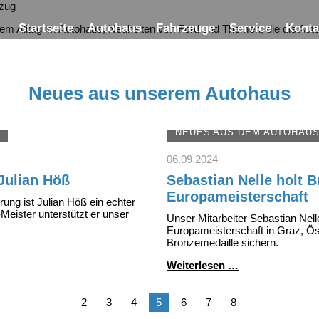
Startseite
Autohaus
Fahrzeuge
Service
Konta
rem Alltag im Autohaus, Neuheiten von Ford und Themen, die die Au
Neues aus unserem Autohaus
NEUES AUS DEM AUTOHAU
06.09.2024
Julian Höß
Sebastian Nelle holt B
Europameisterschaft
rung ist Julian Höß ein echter
eister unterstützt er unser
Unser Mitarbeiter Sebastian Nell
Europameisterschaft in Graz, Ös
Bronzemedaille sichern.
Sebastian
Weiterlesen …
Nelle
holt
Bronze
2
3
4
5
6
7
8
bei