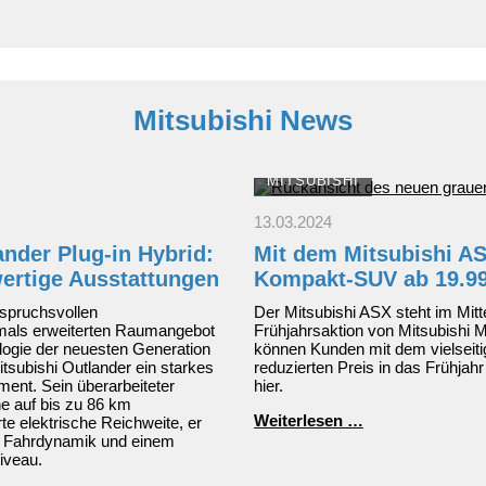
und
bringt
neue
Modellversione
nach
Europa
Mitsubishi News
MITSUBISHI
13.03.2024
ander Plug-in Hybrid:
Mit dem Mitsubishi AS
ertige Ausstattungen
Kompakt-SUV ab 19.9
spruchsvollen
Der Mitsubishi ASX steht im Mitt
als erweiterten Raumangebot
Frühjahrsaktion von Mitsubishi M
logie der neuesten Generation
können Kunden mit dem vielsei
itsubishi Outlander ein starkes
reduzierten Preis in das Frühjah
nt. Sein überarbeiteter
hier.
ine auf bis zu 86 km
Mit
Weiterlesen …
e elektrische Reichweite, er
dem
r Fahrdynamik und einem
Mitsubishi
iveau.
ASX