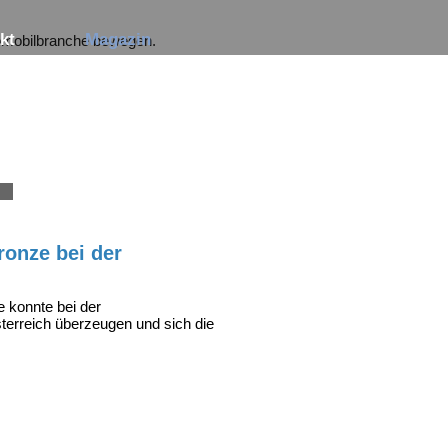
Navigation
kt
Magazin
tomobilbranche bewegen.
überspringen
S
ronze bei der
e konnte bei der
terreich überzeugen und sich die