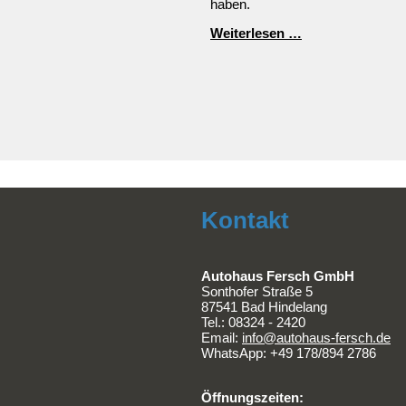
haben.
ElectricBrands
Weiterlesen …
meldet
Insolvenz
an
Kontakt
Autohaus Fersch GmbH
Sonthofer Straße 5
87541 Bad Hindelang
Tel.:
08324 - 2420
Email:
info@autohaus-fersch.de
WhatsApp: +49 178/894 2786
Öffnungszeiten: