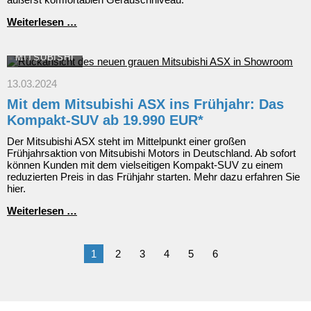
Neuer
Weiterlesen …
Mitsubishi
Outlander
Plug-
MITSUBISHI
in
Hybrid:
13.03.2024
Top-
Mit dem Mitsubishi ASX ins Frühjahr: Das
Design
und
Kompakt-SUV ab 19.990 EUR*
hochwertige
Ausstattungen
Der Mitsubishi ASX steht im Mittelpunkt einer großen
Frühjahrsaktion von Mitsubishi Motors in Deutschland. Ab sofort
können Kunden mit dem vielseitigen Kompakt-SUV zu einem
reduzierten Preis in das Frühjahr starten. Mehr dazu erfahren Sie
hier.
Mit
Weiterlesen …
dem
Mitsubishi
ASX
1
2
3
4
5
6
ins
Frühjahr:
Das
Kompakt-
SUV