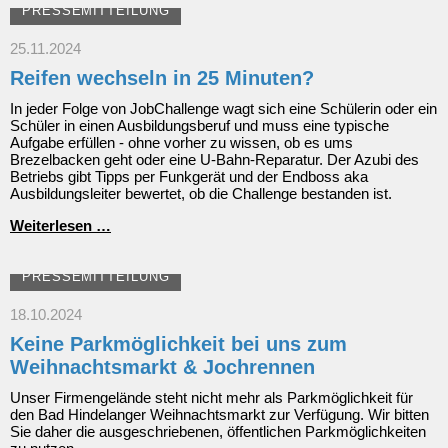
PRESSEMITTEILUNG
25.11.2024
Reifen wechseln in 25 Minuten?
In jeder Folge von JobChallenge wagt sich eine Schülerin oder ein
Schüler in einen Ausbildungsberuf und muss eine typische
Aufgabe erfüllen - ohne vorher zu wissen, ob es ums
Brezelbacken geht oder eine U-Bahn-Reparatur. Der Azubi des
Betriebs gibt Tipps per Funkgerät und der Endboss aka
Ausbildungsleiter bewertet, ob die Challenge bestanden ist.
Reifen
Weiterlesen …
wechseln
in
25
PRESSEMITTEILUNG
Minuten?
18.10.2024
Keine Parkmöglichkeit bei uns zum
Weihnachtsmarkt & Jochrennen
Unser Firmengelände steht nicht mehr als Parkmöglichkeit für
den Bad Hindelanger Weihnachtsmarkt zur Verfügung. Wir bitten
Sie daher die ausgeschriebenen, öffentlichen Parkmöglichkeiten