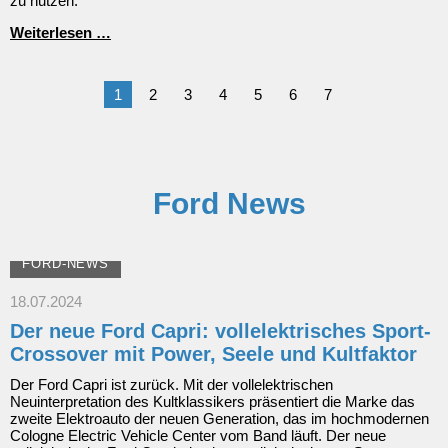
zu nutzen.
Keine
Weiterlesen …
Parkmöglichkeit
bei
uns
1
2
3
4
5
6
7
zum
Weihnachtsmarkt
&
Jochrennen
Ford News
FORD-NEWS
18.07.2024
Der neue Ford Capri: vollelektrisches Sport-
Crossover mit Power, Seele und Kultfaktor
Der Ford Capri ist zurück. Mit der vollelektrischen
Neuinterpretation des Kultklassikers präsentiert die Marke das
zweite Elektroauto der neuen Generation, das im hochmodernen
Cologne Electric Vehicle Center vom Band läuft. Der neue