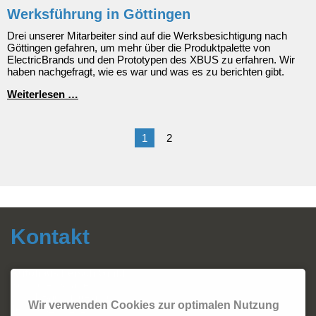
Werksführung in Göttingen
Drei unserer Mitarbeiter sind auf die Werksbesichtigung nach
Göttingen gefahren, um mehr über die Produktpalette von
ElectricBrands und den Prototypen des XBUS zu erfahren. Wir
haben nachgefragt, wie es war und was es zu berichten gibt.
Werksführung
Weiterlesen …
in
Göttingen
1
2
Kontakt
Autohaus Fersch GmbH
Sonthofer Straße 5
87541 Bad Hindelang
Wir verwenden Cookies zur optimalen Nutzung
Tel.:
08324 - 2420