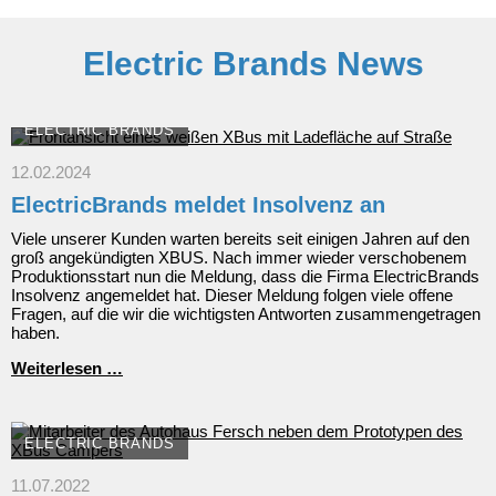
ab
19.990
EUR*
Electric Brands News
ELECTRIC BRANDS
12.02.2024
ElectricBrands meldet Insolvenz an
Viele unserer Kunden warten bereits seit einigen Jahren auf den
groß angekündigten XBUS. Nach immer wieder verschobenem
Produktionsstart nun die Meldung, dass die Firma ElectricBrands
Insolvenz angemeldet hat. Dieser Meldung folgen viele offene
Fragen, auf die wir die wichtigsten Antworten zusammengetragen
haben.
ElectricBrands
Weiterlesen …
meldet
Insolvenz
an
ELECTRIC BRANDS
11.07.2022