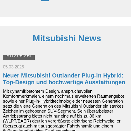
Mustang
und
bringt
neue
Modellversionen
nach
Europa
Mitsubishi News
MITSUBISHI
05.03.2025
Neuer Mitsubishi Outlander Plug-in Hybrid:
Top-Design und hochwertige Ausstattungen
Mit dynamikbetontem Design, anspruchsvollen
Komfortmerkmalen, einem nochmals erweiterten Raumangebot
sowie einer Plug-in-Hybridtechnologie der neuesten Generation
setzt die vierte Generation des Mitsubishi Outlander ein starkes
Zeichen im gehobenen SUV-Segment. Sein überarbeiteter
Antriebsstrang bietet nicht nur eine auf bis zu 86 km
(WLPT/EAER) deutlich vergrößerte elektrische Reichweite, er
überzeugt auch mit ausgeprägter Fahrdynamik und einem
äußerst komfortablen Geräuschniveau.