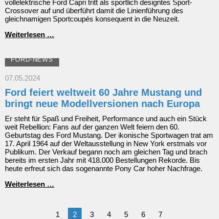
vollelektrische Ford Capri tritt als sportlich designtes Sport-
Crossover auf und überführt damit die Linienführung des
gleichnamigen Sportcoupés konsequent in die Neuzeit.
Der
Weiterlesen …
neue
Ford
Capri:
FORD-NEWS
vollelektrisches
Sport-
07.05.2024
Crossover
Ford feiert weltweit 60 Jahre Mustang und
mit
Power,
bringt neue Modellversionen nach Europa
Seele
und
Er steht für Spaß und Freiheit, Performance und auch ein Stück
Kultfaktor
weit Rebellion: Fans auf der ganzen Welt feiern den 60.
Geburtstag des Ford Mustang. Der ikonische Sportwagen trat am
17. April 1964 auf der Weltausstellung in New York erstmals vor
Publikum. Der Verkauf begann noch am gleichen Tag und brach
bereits im ersten Jahr mit 418.000 Bestellungen Rekorde. Bis
heute erfreut sich das sogenannte Pony Car hoher Nachfrage.
Ford
Weiterlesen …
feiert
weltweit
60
1
2
3
4
5
6
7
Jahre