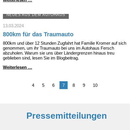
Werkstatt
und
Wildwasser
NEUES AUS DEM AUTOHAUS
13.03.2024
800km für das Traumauto
800km und über 12 Stunden Zugfahrt hat Familie Kromer auf sich
genommen, um ihr Traumauto bei uns im Autohaus Fersch
abzuholen. Warum sie uns über Ländergrenzen hinaus treu
geblieben sind, lesen Sie im Blogbeitrag.
800km
Weiterlesen …
für
das
Traumauto
4
5
6
7
8
9
10
Pressemitteilungen