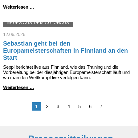
Wie
Weiterlesen …
wir
das
Allgäu
NEUES AUS DEM AUTOHAUS
bewegen
–
12.06.2026
Autohaus
Sebastian geht bei den
Fersch
beim
Europameisterschaften in Finnland an den
Rad
Start
Race
120
Seppl berichtet live aus Finnland, wie das Training und die
Vorbereitung bei der diesjährigen Europameisterschaft läuft und
wo man den Wettkampf live verfolgen kann.
Sebastian
Weiterlesen …
geht
bei
den
1
2
3
4
5
6
7
Europameisterschaften
in
Finnland
an
den
Start