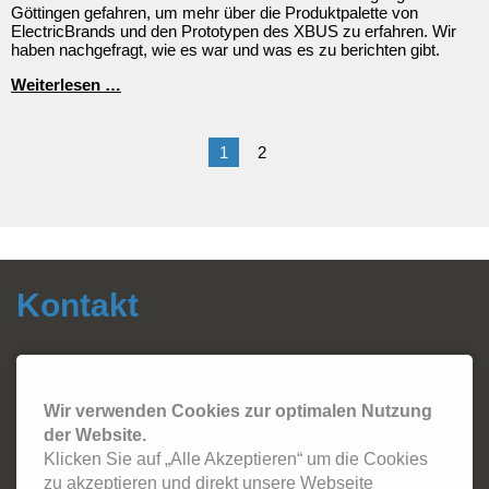
Göttingen gefahren, um mehr über die Produktpalette von
ElectricBrands und den Prototypen des XBUS zu erfahren. Wir
haben nachgefragt, wie es war und was es zu berichten gibt.
Werksführung
Weiterlesen …
in
Göttingen
1
2
Kontakt
Autohaus Fersch GmbH
Sonthofer Straße 5
87541 Bad Hindelang
Wir verwenden Cookies zur optimalen Nutzung
Tel.:
08324 - 2420
Email:
info@autohaus-fersch.de
der Website.
WhatsApp: +49 178/894 2786
Klicken Sie auf „Alle Akzeptieren“ um die Cookies
zu akzeptieren und direkt unsere Webseite