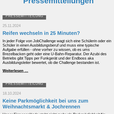
Pressemitteilungen
PRESSEMITTEILUNG
25.11.2024
Reifen wechseln in 25 Minuten?
In jeder Folge von JobChallenge wagt sich eine Schülerin oder ein
Schüler in einen Ausbildungsberuf und muss eine typische
Aufgabe erfüllen - ohne vorher zu wissen, ob es ums
Brezelbacken geht oder eine U-Bahn-Reparatur. Der Azubi des
Betriebs gibt Tipps per Funkgerät und der Endboss aka
Ausbildungsleiter bewertet, ob die Challenge bestanden ist.
Reifen
Weiterlesen …
wechseln
in
25
PRESSEMITTEILUNG
Minuten?
18.10.2024
Keine Parkmöglichkeit bei uns zum
Weihnachtsmarkt & Jochrennen