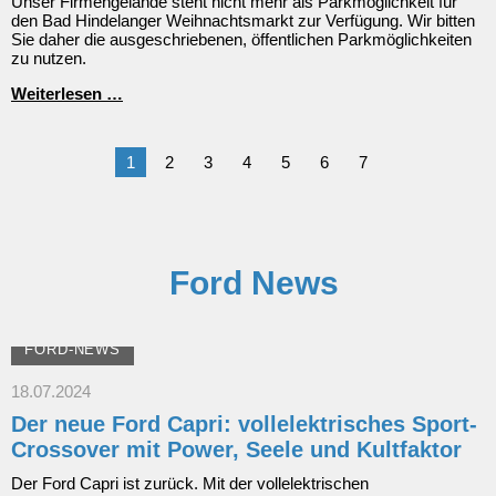
Unser Firmengelände steht nicht mehr als Parkmöglichkeit für
den Bad Hindelanger Weihnachtsmarkt zur Verfügung. Wir bitten
Sie daher die ausgeschriebenen, öffentlichen Parkmöglichkeiten
zu nutzen.
Keine
Weiterlesen …
Parkmöglichkeit
bei
uns
1
2
3
4
5
6
7
zum
Weihnachtsmarkt
&
Jochrennen
Ford News
FORD-NEWS
18.07.2024
Der neue Ford Capri: vollelektrisches Sport-
Crossover mit Power, Seele und Kultfaktor
Der Ford Capri ist zurück. Mit der vollelektrischen