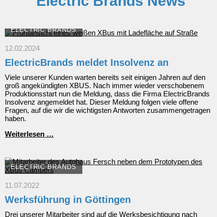
Electric Brands News
ELECTRIC BRANDS
12.02.2024
ElectricBrands meldet Insolvenz an
Viele unserer Kunden warten bereits seit einigen Jahren auf den
groß angekündigten XBUS. Nach immer wieder verschobenem
Produktionsstart nun die Meldung, dass die Firma ElectricBrands
Insolvenz angemeldet hat. Dieser Meldung folgen viele offene
Fragen, auf die wir die wichtigsten Antworten zusammengetragen
haben.
ElectricBrands
Weiterlesen …
meldet
Insolvenz
an
ELECTRIC BRANDS
11.07.2022
Werksführung in Göttingen
Drei unserer Mitarbeiter sind auf die Werksbesichtigung nach