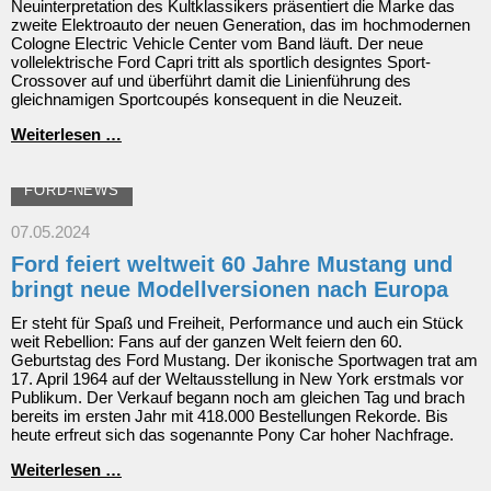
Neuinterpretation des Kultklassikers präsentiert die Marke das
zweite Elektroauto der neuen Generation, das im hochmodernen
Cologne Electric Vehicle Center vom Band läuft. Der neue
vollelektrische Ford Capri tritt als sportlich designtes Sport-
Crossover auf und überführt damit die Linienführung des
gleichnamigen Sportcoupés konsequent in die Neuzeit.
Der
Weiterlesen …
neue
Ford
Capri:
FORD-NEWS
vollelektrisches
Sport-
07.05.2024
Crossover
Ford feiert weltweit 60 Jahre Mustang und
mit
Power,
bringt neue Modellversionen nach Europa
Seele
und
Er steht für Spaß und Freiheit, Performance und auch ein Stück
Kultfaktor
weit Rebellion: Fans auf der ganzen Welt feiern den 60.
Geburtstag des Ford Mustang. Der ikonische Sportwagen trat am
17. April 1964 auf der Weltausstellung in New York erstmals vor
Publikum. Der Verkauf begann noch am gleichen Tag und brach
bereits im ersten Jahr mit 418.000 Bestellungen Rekorde. Bis
heute erfreut sich das sogenannte Pony Car hoher Nachfrage.
Ford
Weiterlesen …
feiert