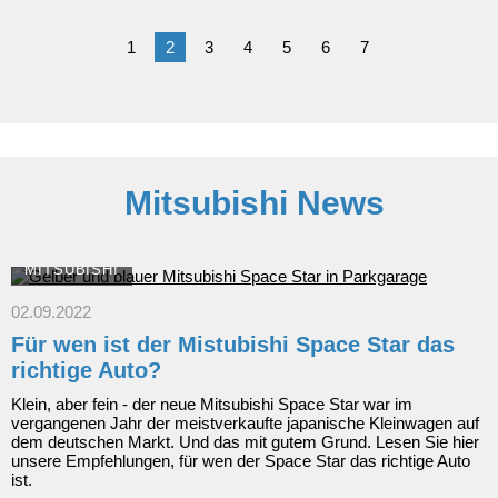
weltweit
60
1
2
3
4
5
6
7
Jahre
Mustang
und
bringt
neue
Modellversionen
nach
Europa
Mitsubishi News
MITSUBISHI
02.09.2022
Für wen ist der Mistubishi Space Star das
richtige Auto?
Klein, aber fein - der neue Mitsubishi Space Star war im
vergangenen Jahr der meistverkaufte japanische Kleinwagen auf
dem deutschen Markt. Und das mit gutem Grund. Lesen Sie hier
unsere Empfehlungen, für wen der Space Star das richtige Auto
ist.