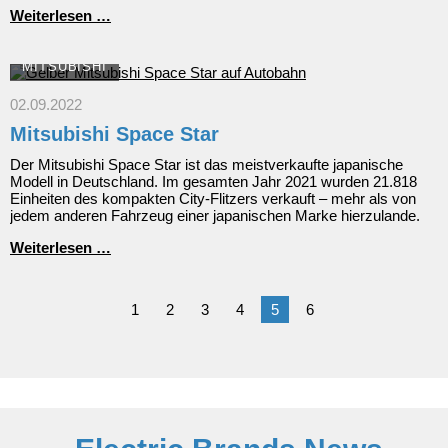
Für
Weiterlesen …
wen
ist
der
MITSUBISHI
Mistubishi
Space
02.09.2022
Star
Mitsubishi Space Star
das
richtige
Der Mitsubishi Space Star ist das meistverkaufte japanische
Auto?
Modell in Deutschland. Im gesamten Jahr 2021 wurden 21.818
Einheiten des kompakten City-Flitzers verkauft – mehr als von
jedem anderen Fahrzeug einer japanischen Marke hierzulande.
Mitsubishi
Weiterlesen …
Space
Star
1
2
3
4
5
6